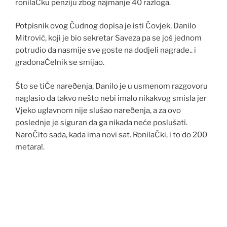
ronilaČku penziju zbog najmanje 40 razloga.
Potpisnik ovog Čudnog dopisa je isti Čovjek, Danilo
Mitrović, koji je bio sekretar Saveza pa se još jednom
potrudio da nasmije sve goste na dodjeli nagrade.. i
gradonaČelnik se smijao.
Što se tiČe nareðenja, Danilo je u usmenom razgovoru
naglasio da takvo nešto nebi imalo nikakvog smisla jer
Vjeko uglavnom nije slušao nareðenja, a za ovo
poslednje je siguran da ga nikada neće poslušati.
NaroČito sada, kada ima novi sat. RonilaČki, i to do 200
metara!.