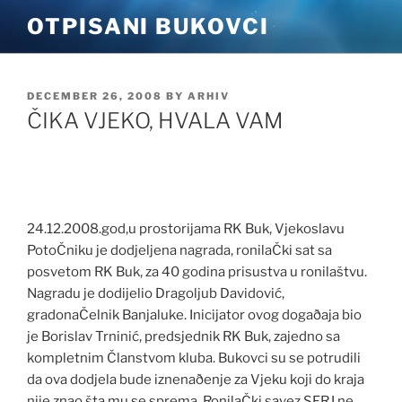
Skip
OTPISANI BUKOVCI
to
content
POSTED
DECEMBER 26, 2008
BY
ARHIV
ON
ČIKA VJEKO, HVALA VAM
24.12.2008.god,u prostorijama RK Buk, Vjekoslavu
PotoČniku je dodjeljena nagrada, ronilaČki sat sa
posvetom RK Buk, za 40 godina prisustva u ronilaštvu.
Nagradu je dodijelio Dragoljub Davidović,
gradonaČelnik Banjaluke. Inicijator ovog dogaðaja bio
je Borislav Trninić, predsjednik RK Buk, zajedno sa
kompletnim Članstvom kluba. Bukovci su se potrudili
da ova dodjela bude iznenaðenje za Vjeku koji do kraja
nije znao šta mu se sprema. RonilaČki savez SFRJ ne