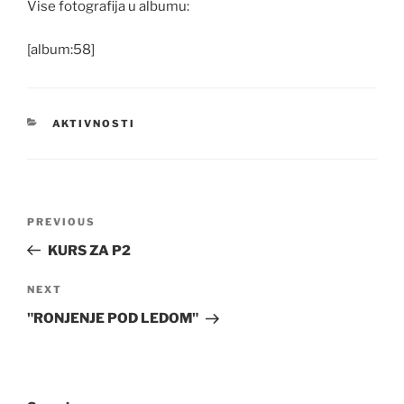
Vise fotografija u albumu:
[album:58]
CATEGORIES
AKTIVNOSTI
Post
Previous
PREVIOUS
navigation
Post
KURS ZA P2
Next
NEXT
Post
"RONJENJE POD LEDOM"