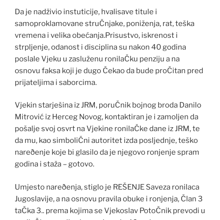
Da je nadživio instuticije, hvalisave titule i
samoproklamovane struČnjake, poniženja, rat, teška
vremena i velika obećanja.Prisustvo, iskrenost i
strpljenje, odanost i disciplina su nakon 40 godina
poslale Vjeku u zasluženu ronilaČku penziju a na
osnovu faksa koji je dugo Čekao da bude proČitan pred
prijateljima i saborcima.
Vjekin starješina iz JRM, poruČnik bojnog broda Danilo
Mitrović iz Herceg Novog, kontaktiran je i zamoljen da
pošalje svoj osvrt na Vjekine ronilaČke dane iz JRM, te
da mu, kao simboliČni autoritet izda posljednje, teško
nareðenje koje bi glasilo da je njegovo ronjenje spram
godina i staža – gotovo.
Umjesto nareðenja, stiglo je REŠENJE Saveza ronilaca
Jugoslavije, a na osnovu pravila obuke i ronjenja, Član 3
taČka 3.. prema kojima se Vjekoslav PotoČnik prevodi u