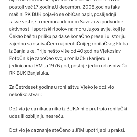
postoji već 17 godina.U decembru 2008.god na faks
mašini RK BUK pojavio se obiČan papir, poslijednji
takve vrste, sa memorandumom Saveza za podvodne
aktivnosti i sportski ribolov na moru Jugoslavije, koji je
Čekao baš tu priliku pa da se konaČno preseli u istoriju
zajedno sa osnivaČem najneobiČnijeg ronilaČkog kluba
iz Banjaluke. Prije nešto više od 40 godina Vjekoslav
PotoČnik je zapoČeo svoju ronilaČku karijeru u
jedinicama JRM., a 1976.god, postaje jedan od osnivaČa
RK BUK Banjaluka.
Za Četrdeset godina u ronilaštvu Vjeko je doživio
nekoliko stvari;
Doživio je da nikada niko iz BUKA nije pretrpio ronilaČki
udes ili ozbiljniju nesreću.
Doživio je da znanje steČeno u JRM upotrijebi u praksi.