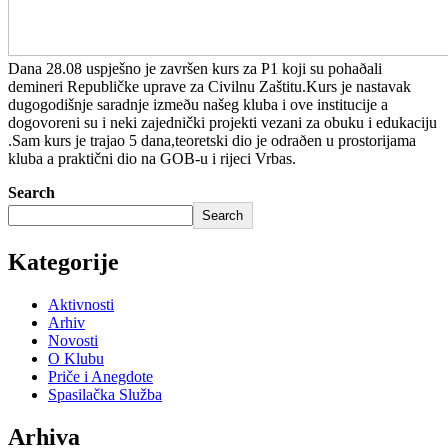
Dana 28.08 uspješno je završen kurs za P1 koji su pohaðali
demineri Republičke uprave za Civilnu Zaštitu.Kurs je nastavak
dugogodišnje saradnje izmeðu našeg kluba i ove institucije a
dogovoreni su i neki zajednički projekti vezani za obuku i edukaciju
.Sam kurs je trajao 5 dana,teoretski dio je odraðen u prostorijama
kluba a praktični dio na GOB-u i rijeci Vrbas.
Search
Search
Kategorije
Aktivnosti
Arhiv
Novosti
O Klubu
Priče i Anegdote
Spasilačka Služba
Arhiva