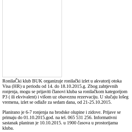
RonilaČki klub BUK organizuje ronilački izlet u akvatorij otoka
Visa (HR) u periodu od 14. do 18.10.2015.g. Zbog zahtjevnih
ronjenja, mogu se prijaviti članovi kluba sa ronilačkom kategorijom
P3 ( ili ekvivalent) i višom uz obaveznu rezervaciju. U slučaju lošeg
vremena, izlet se odlaže za sedam dana, od 21-25.10.2015.
Planirano je 6-7 ronjenja na brodske olupine i zidove. Prijave se
primaju do 01.10.2015.god. na tel. 065 531 256. Informativni
sastanak planiran je 10.10.2015. u 1900 časova u prostorijama
kluba.