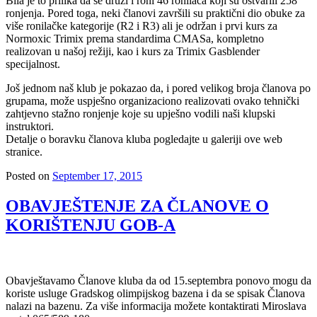
Bila je to prilika da se druži i roni 46 ronilaca koji su ostvarili 258
ronjenja. Pored toga, neki članovi završili su praktični dio obuke za
više ronilačke kategorije (R2 i R3) ali je održan i prvi kurs za
Normoxic Trimix prema standardima CMASa, kompletno
realizovan u našoj režiji, kao i kurs za Trimix Gasblender
specijalnost.
Još jednom naš klub je pokazao da, i pored velikog broja članova po
grupama, može uspješno organizaciono realizovati ovako tehnički
zahtjevno stažno ronjenje koje su upješno vodili naši klupski
instruktori.
Detalje o boravku članova kluba pogledajte u galeriji ove web
stranice.
Posted on
September 17, 2015
OBAVJEŠTENJE ZA ČLANOVE O
KORIŠTENJU GOB-A
Obavještavamo Članove kluba da od 15.septembra ponovo mogu da
koriste usluge Gradskog olimpijskog bazena i da se spisak Članova
nalazi na bazenu. Za više informacija možete kontaktirati Miroslava