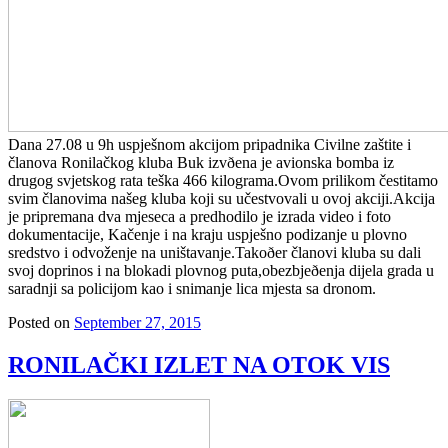
Dana 27.08 u 9h uspješnom akcijom pripadnika Civilne zaštite i
članova Ronilačkog kluba Buk izvðena je avionska bomba iz
drugog svjetskog rata teška 466 kilograma.Ovom prilikom čestitamo
svim članovima našeg kluba koji su učestvovali u ovoj akciji.Akcija
je pripremana dva mjeseca a predhodilo je izrada video i foto
dokumentacije, Kačenje i na kraju uspješno podizanje u plovno
sredstvo i odvoženje na uništavanje.Takoðer članovi kluba su dali
svoj doprinos i na blokadi plovnog puta,obezbjeðenja dijela grada u
saradnji sa policijom kao i snimanje lica mjesta sa dronom.
Posted on
September 27, 2015
RONILAČKI IZLET NA OTOK VIS