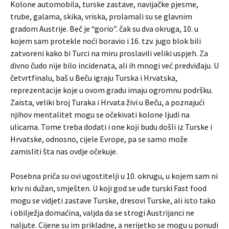
Kolone automobila, turske zastave, navijačke pjesme,
trube, galama, skika, vriska, prolamali su se glavnim
gradom Austrije. Beč je “gorio”. čak su dva okruga, 10. u
kojem sam protekle noći boravio i 16. tzv. jugo blok bili
zatvoreni kako bi Turci na miru proslavili veliki uspjeh. Za
divno čudo nije bilo incidenata, ali ih mnogi već predviđaju. U
četvrtfinalu, baš u Beču igraju Turska i Hrvatska,
reprezentacije koje u ovom gradu imaju ogromnu podršku.
Zaista, veliki broj Turaka i Hrvata živi u Beču, a poznajući
njihov mentalitet mogu se očekivati kolone ljudi na
ulicama. Tome treba dodati i one koji budu došli iz Turske i
Hrvatske, odnosno, cijele Evrope, pa se samo može
zamisliti šta nas ovdje očekuje.
Posebna priča su ovi ugostitelji u 10. okrugu, u kojem sam ni
kriv ni dužan, smješten. U koji god se uđe turski Fast food
mogu se vidjeti zastave Turske, dresovi Turske, ali isto tako
i obilježja domaćina, valjda da se strogi Austrijanci ne
naljute. Cijene su im prikladne, a nerijetko se mogu u ponudi