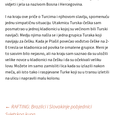
vidjeti i jela sa nazivom Bosna i Hercegovina.
I na kraju ove priče o Turcima i njihovom slavlju, spomenuću
jednu simpatičnu situaciju. Utakmicu Turska-češka sam
posmatrao u jednoj kladionici u kojoj su većinom bili Turski
navijači. Medju njima našla se i jedna grupica Turaka koji
navijaju za češku. Kada je Plašil povećao vođstvo češke na 2-
0 tresla se kladionica od povika te omalene grupice. Meni je
to sasvim bilo nejasno, ali na kraju sam saznao da su uložili
velike novce u kladionici na češku i da su očekivali veliku
lovu. Možete im samo zamisliti lica kada su izlazili nakon
meča, ali isto tako i raspjevane Turke koji su u transu izletili
na ulicu i napravili malu kolonu.
←
RAFTING: Brazilci i Slovakinje pobjednici
Svjetskog kupa