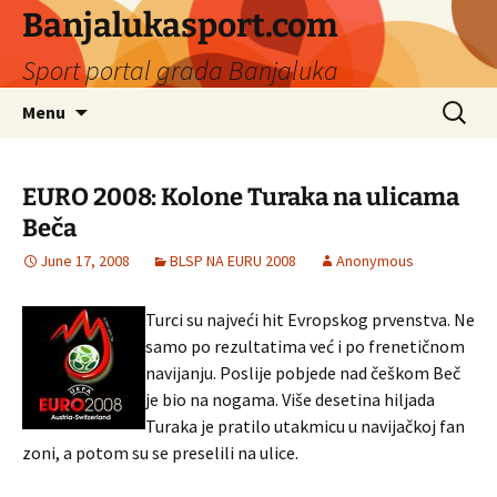
Banjalukasport.com
Sport portal grada Banjaluka
Skip
Search
Menu
to
for:
content
EURO 2008: Kolone Turaka na ulicama
Beča
June 17, 2008
BLSP NA EURU 2008
Anonymous
Turci su najveći hit Evropskog prvenstva. Ne
samo po rezultatima već i po frenetičnom
navijanju. Poslije pobjede nad češkom Beč
je bio na nogama. Više desetina hiljada
Turaka je pratilo utakmicu u navijačkoj fan
zoni, a potom su se preselili na ulice.