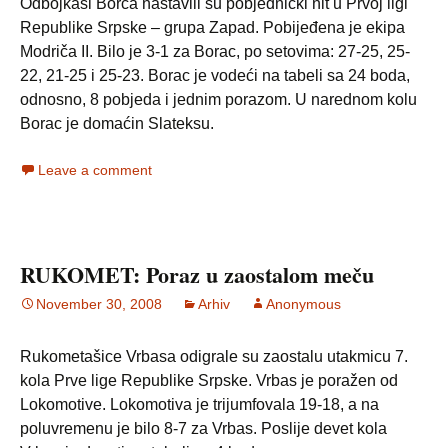
Odbojkaši Borca nastavili su pobjednički nit u Prvoj ligi
Republike Srpske – grupa Zapad. Pobijeđena je ekipa
Modriča II. Bilo je 3-1 za Borac, po setovima: 27-25, 25-
22, 21-25 i 25-23. Borac je vodeći na tabeli sa 24 boda,
odnosno, 8 pobjeda i jednim porazom. U narednom kolu
Borac je domaćin Slateksu.
Leave a comment
RUKOMET: Poraz u zaostalom meču
November 30, 2008
Arhiv
Anonymous
Rukometašice Vrbasa odigrale su zaostalu utakmicu 7.
kola Prve lige Republike Srpske. Vrbas je poražen od
Lokomotive. Lokomotiva je trijumfovala 19-18, a na
poluvremenu je bilo 8-7 za Vrbas. Poslije devet kola