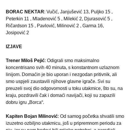
BORAC NEKTAR
: Vučić, Janjušević 13, Puljko 15 ,
Peterkin 11 , Mladenović 5 , Milekić 2, Djurasović 5 ,
Ričardson 15 , Pavlović, Milinović 2 , Garma 16,
Josipović 2
IZJAVE
Trener Miloš Pejić
: Odigrali smo maksimalno
koncentrisano svih 40 minuta, s konstantnom uzlaznom
linijom. Domaćin je bio uporan i nezgodan pritivnik, ali
smo uspjeli zaustavili njihove glavne igrače. Svi su
preuzeli svoj dio odgovornosti u toku utakmice, što su, na
kraju, pozdravili čak i domaći navijači, koji su zapazili
dobru igru „Borca“.
Kapiten Bojan Milinović
: Od samog početka shvatili smo
izuzetno ozbiljno utakmicu, još u pripremnom periodu za