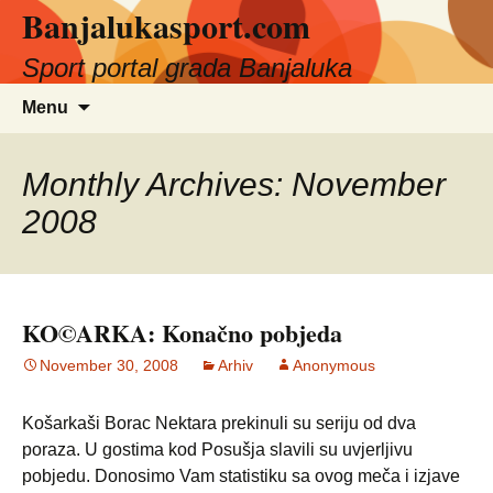
Banjalukasport.com
Sport portal grada Banjaluka
Skip
Search
Menu
to
for:
content
Monthly Archives: November
2008
KO©ARKA: Konačno pobjeda
November 30, 2008
Arhiv
Anonymous
Košarkaši Borac Nektara prekinuli su seriju od dva
poraza. U gostima kod Posušja slavili su uvjerljivu
pobjedu. Donosimo Vam statistiku sa ovog meča i izjave