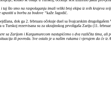
 taj što smo na raspolaganju imali veliki broj ekipa iz svih krajeva svij
će upustiti u borbu za bodove “
kaže Jagodić.
jdžana, dok ga 2. februara očekuje duel sa švajcarskim drugoligašem V
a u Turskoj rezervisana su za ukrajinskog prvoligaša Zariju (11. febr
vjere sa Zarijom i Kargumurecom nastupićemo s dva različita tima, ali p
uacija ili povreda. Sve ostalo je u našim rukama i vjerujem da će iz Ant