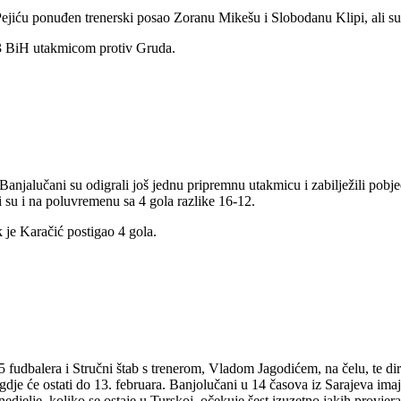
iću ponuđen trenerski posao Zoranu Mikešu i Slobodanu Klipi, ali su 
13 BiH utakmicom protiv Gruda.
njalučani su odigrali još jednu pripremnu utakmicu i zabilježili pobje
su i na poluvremenu sa 4 gola razlike 16-12.
 je Karačić postigao 4 gola.
25 fudbalera i Stručni štab s trenerom, Vladom Jagodićem, na čelu, te 
 gdje će ostati do 13. februara. Banjolučani u 14 časova iz Sarajeva imaj
nedjelje, koliko se ostaje u Turskoj, očekuje šest izuzetno jakih provjera