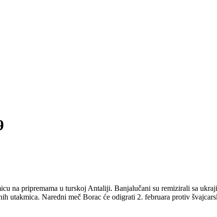
9
cu na pripremama u turskoj Antaliji. Banjalučani su remizirali sa ukraji
nih utakmica. Naredni meč Borac će odigrati 2. februara protiv švajcars