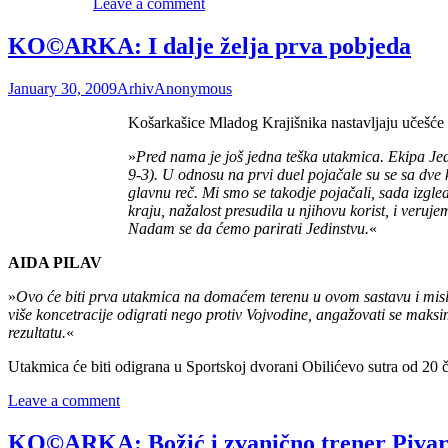
Leave a comment
KO©ARKA: I dalje želja prva pobjeda
January 30, 2009
Arhiv
Anonymous
Košarkašice Mladog Krajišnika nastavljaju učešće 
»
Pred nama je još jedna teška utakmica. Ekipa Jed
9-3). U odnosu na prvi duel pojačale su se sa dve
glavnu reč. Mi smo se takodje pojačali, sada izg
kraju, nažalost presudila u njihovu korist, i veru
Nadam se da ćemo parirati Jedinstvu.
«
AIDA PILAV
»
Ovo će biti prva utakmica na domaćem terenu u ovom sastavu i misli
više koncetracije odigrati nego protiv Vojvodine, angažovati se ma
rezultatu.
«
Utakmica će biti odigrana u Sportskoj dvorani Obilićevo sutra od 20 
Leave a comment
KO©ARKA: Božić i zvanično trener Piva