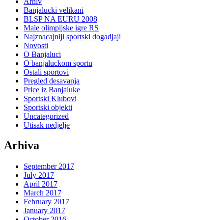
Arhiv
Banjalucki velikani
BLSP NA EURU 2008
Male olimpijske igre RS
Najznacajniji sportski dogadjaji
Novosti
O Banjaluci
O banjaluckom sportu
Ostali sportovi
Pregled desavanja
Price iz Banjaluke
Sportski Klubovi
Sportski objekti
Uncategorized
Utisak nedjelje
Arhiva
September 2017
July 2017
April 2017
March 2017
February 2017
January 2017
October 2016