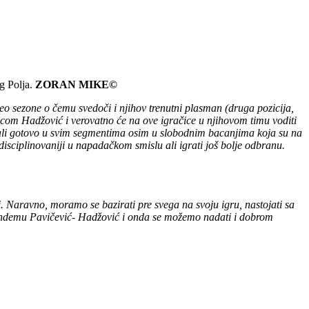
g Polja.
ZORAN MIKE©
eo sezone o čemu svedoči i njihov trenutni plasman (druga pozicija,
icom Hadžović i verovatno će na ove igračice u njihovom timu voditi
rali gotovo u svim segmentima osim u slobodnim bacanjima koja su na
disciplinovaniji u napadačkom smislu ali igrati još bolje odbranu.
 Naravno, moramo se bazirati pre svega na svoju igru, nastojati sa
tandemu Pavičević- Hadžović i onda se možemo nadati i dobrom