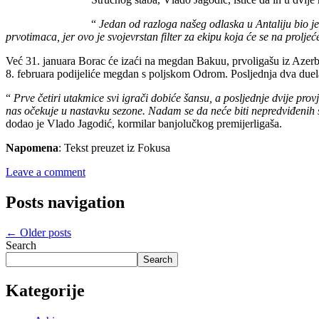
“
Jedan od razloga našeg odlaska u Antaliju bio je i
prvotimaca, jer ovo je svojevrstan filter za ekipu koja će se na prolje
Već 31. januara Borac će izaći na megdan Bakuu, prvoligašu iz Azerbe
8. februara podijeliće megdan s poljskom Odrom. Posljednja dva duel
“
Prve četiri utakmice svi igrači dobiće šansu, a posljednje dvije pro
nas očekuje u nastavku sezone. Nadam se da neće biti nepredviđenih sit
dodao je Vlado Jagodić, kormilar banjolučkog premijerligaša.
Napomena
: Tekst preuzet iz Fokusa
Leave a comment
Posts navigation
←
Older posts
Search
Search
Kategorije