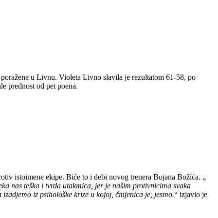
ražene u Livnu. Violeta Livno slavila je rezultatom 61-58, po
ale prednost od pet poena.
tiv istoimene ekipe. Biće to i debi novog trenera Bojana Božića. „
ka nas teška i tvrda utakmica, jer je našim protivnicima svaka
zadjemo iz psihološke krize u kojoj, činjenica je, jesmo.
“ izjavio je