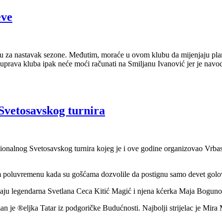
eve
pu za nastavak sezone. Međutim, moraće u ovom klubu da mijenjaju plan
e, uprava kluba ipak neće moći računati na Smiljanu Ivanović jer je na
etosavskog turnira
onalnog Svetosavskog turnira kojeg je i ove godine organizovao Vrbas.
m poluvremenu kada su gošćama dozvolile da postignu samo devet golo
paju legendarna Svetlana Ceca Kitić Magić i njena kćerka Maja Boguno
an je ®eljka Tatar iz podgoričke Budućnosti. Najbolji strijelac je Mira 