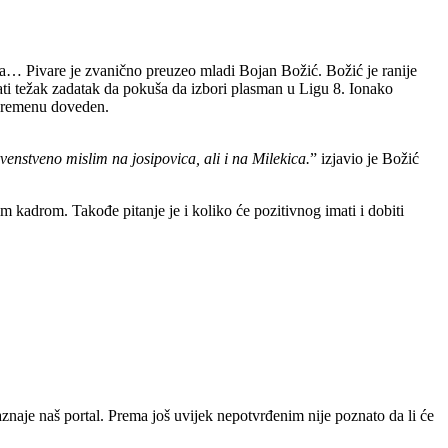
a… Pivare je zvanično preuzeo mladi Bojan Božić. Božić je ranije
ati težak zadatak da pokuša da izbori plasman u Ligu 8. Ionako
đuvremenu doveden.
enstveno mislim na josipovica, ali i na Milekica.
” izjavio je Božić
im kadrom. Takođe pitanje je i koliko će pozitivnog imati i dobiti
naje naš portal. Prema još uvijek nepotvrđenim nije poznato da li će