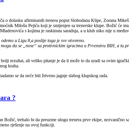
ča o dolasku afirmisanih trenera poput Slobodana Klipe, Zorana Mikeš
moćnik Milošu Pejiću koji je smijenjen sa trenerske klupe. Božić će im
 i Mladenovića s kojima je raskinuta saradnja, a u klub niko nije u me
odemo u Ligu 8,a poslije toga je sve otvoreno.
 mogu da se „nose“ sa protivnickim igracima u Prvenstvu BIH, a tu prv
ji rezultat, ali veliko pitanje je da li može to da uradi sa ovim igračk
unog kraha.
nadamo se da neće biti žrtveno jagnje slabog klupskog rada.
ara ?
Božić, trebalo bi da preuzme ulogu trenera prve ekipe, nezvanično saz
emeno rješenje na ovoj funkciji.