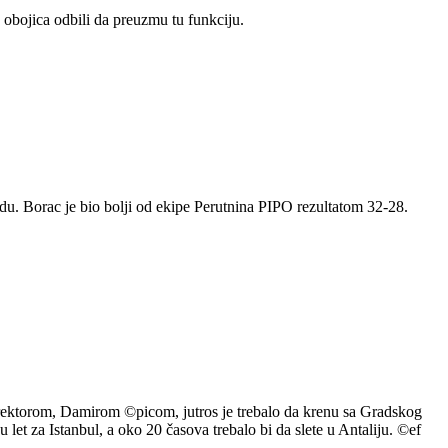
obojica odbili da preuzmu tu funkciju.
du. Borac je bio bolji od ekipe Perutnina PIPO rezultatom 32-28.
direktorom, Damirom ©picom, jutros je trebalo da krenu sa Gradskog
u let za Istanbul, a oko 20 časova trebalo bi da slete u Antaliju. ©ef
.