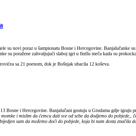
a
e su novi poraz u šampionatu Bosne i Hercegovine. Banjalučanke su po
nke su poražene zahvaljujući slaboj igri u finišu meča kada su prokock
orovićea sa 21 poenom, dok je Bošnjak ubacila 12 koševa.
 13 Bosne i Hercegovine. Banjalučani gostuju u Grudama gdje igraju pro
e momke i mislim da ćemcu dati sve od sebe da dodjemo do pobjede,. če
bijedjen sam da možemo doći do pobjede, koja bi nam dosta značila da i