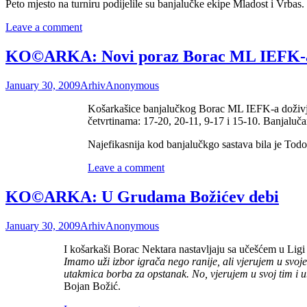
Peto mjesto na turniru podijelile su banjalučke ekipe Mladost i Vrbas.
Leave a comment
KO©ARKA: Novi poraz Borac ML IEFK-
January 30, 2009
Arhiv
Anonymous
Košarkašice banjalučkog Borac ML IEFK-a doživjel
četvrtinama: 17-20, 20-11, 9-17 i 15-10. Banjaluča
Najefikasnija kod banjalučkgo sastava bila je Tod
Leave a comment
KO©ARKA: U Grudama Božićev debi
January 30, 2009
Arhiv
Anonymous
I košarkaši Borac Nektara nastavljaju sa učešćem u Ligi
Imamo uži izbor igrača nego ranije, ali vjerujem u svoj
utakmica borba za opstanak. No, vjerujem u svoj tim i u
Bojan Božić.