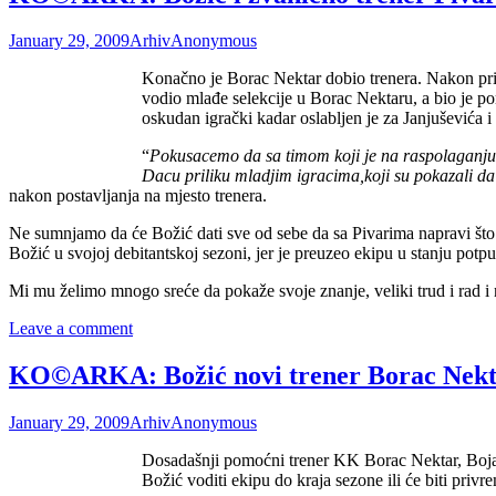
January 29, 2009
Arhiv
Anonymous
Konačno je Borac Nektar dobio trenera. Nakon pri
vodio mlađe selekcije u Borac Nektaru, a bio je po
oskudan igrački kadar oslabljen je za Janjuševića
“
Pokusacemo da sa timom koji je na raspolaganju 
Dacu priliku mladjim igracima,koji su pokazali da
nakon postavljanja na mjesto trenera.
Ne sumnjamo da će Božić dati sve od sebe da sa Pivarima napravi što bol
Božić u svojoj debitantskoj sezoni, jer je preuzeo ekipu u stanju potp
Mi mu želimo mnogo sreće da pokaže svoje znanje, veliki trud i rad i 
Leave a comment
KO©ARKA: Božić novi trener Borac Nekt
January 29, 2009
Arhiv
Anonymous
Dosadašnji pomoćni trener KK Borac Nektar, Bojan 
Božić voditi ekipu do kraja sezone ili će biti privr