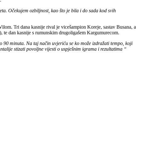
eta. Očekujem ozbiljnost, kao što je bila i do sada kod svih
ilom. Tri dana kasnije rival je vicešampion Koreje, sastav Busana, a
uar), te dan kasnije s rumunskim drugoligašem Kargumurecom.
o 90 minuta. Na taj način uvjeriću se ko može izdražati tempo, koji
alije stizati povoljne vijesti o uspješnim igrama i rezultatima “