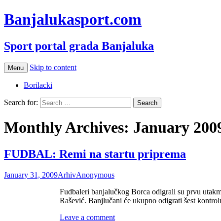
Banjalukasport.com
Sport portal grada Banjaluka
Skip to content
Menu
Borilacki
Search for:
Monthly Archives: January 200
FUDBAL: Remi na startu priprema
January 31, 2009
Arhiv
Anonymous
Fudbaleri banjalučkog Borca odigrali su prvu utakmi
Rašević. Banjlučani će ukupno odigrati šest kontrol
Leave a comment