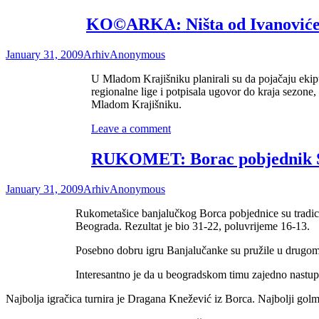
KO©ARKA: Ništa od Ivanović
January 31, 2009
Arhiv
Anonymous
U Mladom Krajišniku planirali su da pojačaju eki
regionalne lige i potpisala ugovor do kraja sezon
Mladom Krajišniku.
Leave a comment
RUKOMET: Borac pobjednik Sv
January 31, 2009
Arhiv
Anonymous
Rukometašice banjalučkog Borca pobjednice su tradici
Beograda. Rezultat je bio 31-22, poluvrijeme 16-13.
Posebno dobru igru Banjalučanke su pružile u drugo
Interesantno je da u beogradskom timu zajedno nastu
Najbolja igračica turnira je Dragana Knežević iz Borca. Najbolji golm