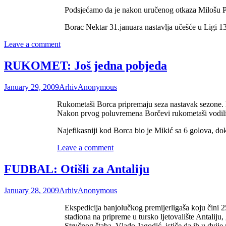
Podsjećamo da je nakon uručenog otkaza Milošu Pej
Borac Nektar 31.januara nastavlja učešće u Ligi 
Leave a comment
RUKOMET: Još jedna pobjeda
January 29, 2009
Arhiv
Anonymous
Rukometaši Borca pripremaju seza nastavak sezone. Ba
Nakon prvog poluvremena Borčevi rukometaši vodili 
Najefikasniji kod Borca bio je Mikić sa 6 golova, dok
Leave a comment
FUDBAL: Otišli za Antaliju
January 28, 2009
Arhiv
Anonymous
Ekspedicija banjolučkog premijerligaša koju čini 
stadiona na pripreme u tursko ljetovalište Antaliju,
Stručnog štaba, Vlado Jagodić, ističe da ih u dvije 