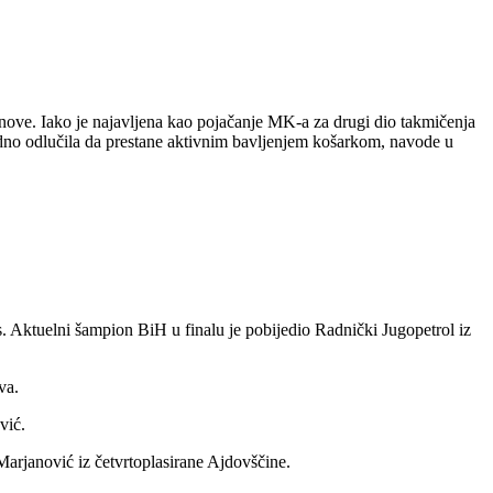
ove. Iako je najavljena kao pojačanje MK-a za drugi dio takmičenja
vodno odlučila da prestane aktivnim bavljenjem košarkom, navode u
 Aktuelni šampion BiH u finalu je pobijedio Radnički Jugopetrol iz
va.
vić.
Marjanović iz četvrtoplasirane Ajdovščine.