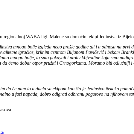
u regionalnoj WABA ligi. Malene su domaćini ekipi Jedinstva iz Bijelo
instva mnogo bolje izgleda nego prošle godine ali i u odnosu na prvi d
 kvalitetne igračice, krilnim centrom Biljanom Pavičević i bekom Brank
ledamo mnogo bolje, to smo pokayali i protiv Vojvodine koju smo nadig
jem da ćemo dobar otpor pružiti i Crnogorkama. Moramo biti odlučniji i 
m da će nam to u duelu sa ekipom kao što je Jedinstvo itekako pomoći.
ksimalno u fazi napada, dobro odigrati odbranu pogotovo na njihovom 
časova.
ra