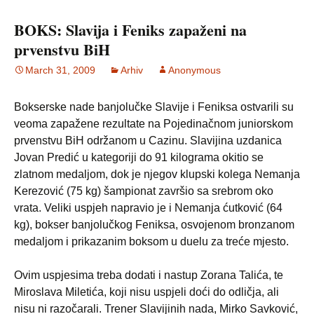
BOKS: Slavija i Feniks zapaženi na
prvenstvu BiH
March 31, 2009
Arhiv
Anonymous
Bokserske nade banjolučke Slavije i Feniksa ostvarili su
veoma zapažene rezultate na Pojedinačnom juniorskom
prvenstvu BiH održanom u Cazinu. Slavijina uzdanica
Jovan Predić u kategoriji do 91 kilograma okitio se
zlatnom medaljom, dok je njegov klupski kolega Nemanja
Kerezović (75 kg) šampionat završio sa srebrom oko
vrata. Veliki uspjeh napravio je i Nemanja ćutković (64
kg), bokser banjolučkog Feniksa, osvojenom bronzanom
medaljom i prikazanim boksom u duelu za treće mjesto.
Ovim uspjesima treba dodati i nastup Zorana Talića, te
Miroslava Miletića, koji nisu uspjeli doći do odličja, ali
nisu ni razočarali. Trener Slavijinih nada, Mirko Savković,