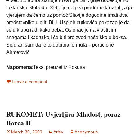
– Već 11. aprila startuje Prva liga BiH, gdje dočekujemo
tuzlansku Slobodu. ®elja je da prvi prođemo kroz cilj, a ja
vjerujem da ćemo uz pomoć Slavije dogodine imati dva
predstavnika u eliti BiH. Uspjeh ćutkovića pokazao je da
se u klubu radi kako treba. Oslonac je na vlastitiim
snagama i kadru koji će biti proizvod naše škole boksa.
Siguran sam da je to dobitna formula – poručio je
Ahmetović.
Napomena
:Tekst preuzet iz Fokusa
Leave a comment
RUKOMET: Uvjerljiva Mladost, poraz
Borca II
March 30, 2009
Arhiv
Anonymous