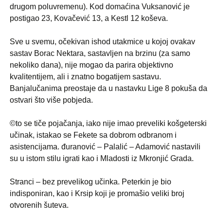
drugom poluvremenu). Kod domaćina Vuksanović je
postigao 23, Kovačević 13, a Kestl 12 koševa.
Sve u svemu, očekivan ishod utakmice u kojoj ovakav
sastav Borac Nektara, sastavljen na brzinu (za samo
nekoliko dana), nije mogao da parira objektivno
kvalitentijem, ali i znatno bogatijem sastavu.
Banjalučanima preostaje da u nastavku Lige 8 pokuša da
ostvari što više pobjeda.
©to se tiče pojačanja, iako nije imao preveliki košgeterski
učinak, istakao se Fekete sa dobrom odbranom i
asistencijama. đuranović – Palalić – Adamović nastavili
su u istom stilu igrati kao i Mladosti iz Mkronjić Grada.
Stranci – bez prevelikog učinka. Peterkin je bio
indisponiran, kao i Krsip koji je promašio veliki broj
otvorenih šuteva.