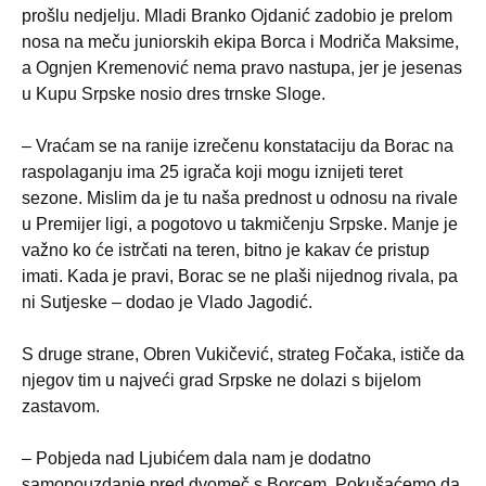
prošlu nedjelju. Mladi Branko Ojdanić zadobio je prelom
nosa na meču juniorskih ekipa Borca i Modriča Maksime,
a Ognjen Kremenović nema pravo nastupa, jer je jesenas
u Kupu Srpske nosio dres trnske Sloge.
– Vraćam se na ranije izrečenu konstataciju da Borac na
raspolaganju ima 25 igrača koji mogu iznijeti teret
sezone. Mislim da je tu naša prednost u odnosu na rivale
u Premijer ligi, a pogotovo u takmičenju Srpske. Manje je
važno ko će istrčati na teren, bitno je kakav će pristup
imati. Kada je pravi, Borac se ne plaši nijednog rivala, pa
ni Sutjeske – dodao je Vlado Jagodić.
S druge strane, Obren Vukičević, strateg Fočaka, ističe da
njegov tim u najveći grad Srpske ne dolazi s bijelom
zastavom.
– Pobjeda nad Ljubićem dala nam je dodatno
samopouzdanje pred dvomeč s Borcem. Pokušaćemo da