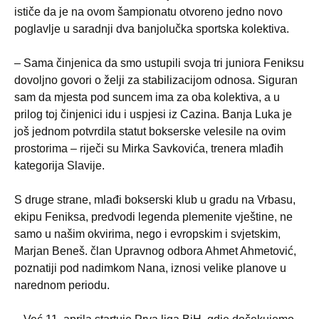
ističe da je na ovom šampionatu otvoreno jedno novo
poglavlje u saradnji dva banjolučka sportska kolektiva.
– Sama činjenica da smo ustupili svoja tri juniora Feniksu
dovoljno govori o želji za stabilizacijom odnosa. Siguran
sam da mjesta pod suncem ima za oba kolektiva, a u
prilog toj činjenici idu i uspjesi iz Cazina. Banja Luka je
još jednom potvrdila statut bokserske velesile na ovim
prostorima – riječi su Mirka Savkovića, trenera mlađih
kategorija Slavije.
S druge strane, mlađi bokserski klub u gradu na Vrbasu,
ekipu Feniksa, predvodi legenda plemenite vještine, ne
samo u našim okvirima, nego i evropskim i svjetskim,
Marjan Beneš. član Upravnog odbora Ahmet Ahmetović,
poznatiji pod nadimkom Nana, iznosi velike planove u
narednom periodu.