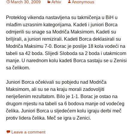
March 30, 2009
Arhiv
Anonymous
Proteklog vikenda nastavljena su takmičenja u BiH u
mlađim uzrasnim kategorijama. Kadeti i juniori Borca
odmjerili su snage sa Modriča Maksimom. Kadeti su
briljirali, a juniori remizirali. Kadeti Borca deklasirali su
Modriča Maksimu 7-0. Borac je poslije 18 kola vodeći na
tabeli sa 42 boda. Slijedi Sloboda sa 2 boda i utakmicom
manje. U narednom kolu kadeti Borca sastaju se u Zenisi
sa čelikom.
Juniori Borca očekivali su pobjedu nad Modriča
Maksimom, ali su se na kraju morali zadovoljiti
neriješenim rezultatom. Bilo je 1-1. Borac je ostao na
drugom mjestu na tabeli sa 6 bodova manje od vodećeg
čelika. Juniori Borca u sljedećem kolu igraju derbi meč
protiv lidera čelika. Meč se igra u Zenici.
Leave a comment