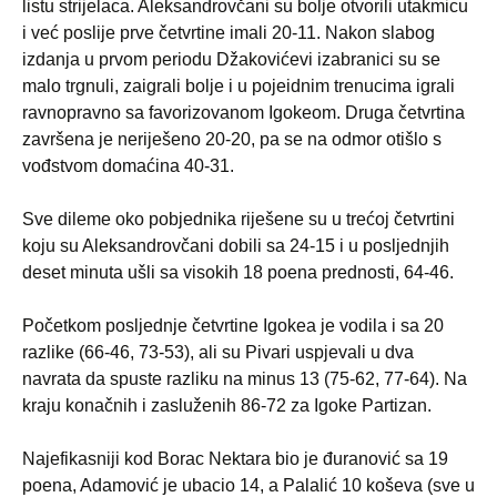
listu strijelaca. Aleksandrovčani su bolje otvorili utakmicu
i već poslije prve četvrtine imali 20-11. Nakon slabog
izdanja u prvom periodu Džakovićevi izabranici su se
malo trgnuli, zaigrali bolje i u pojeidnim trenucima igrali
ravnopravno sa favorizovanom Igokeom. Druga četvrtina
završena je neriješeno 20-20, pa se na odmor otišlo s
vođstvom domaćina 40-31.
Sve dileme oko pobjednika riješene su u trećoj četvrtini
koju su Aleksandrovčani dobili sa 24-15 i u posljednjih
deset minuta ušli sa visokih 18 poena prednosti, 64-46.
Početkom posljednje četvrtine Igokea je vodila i sa 20
razlike (66-46, 73-53), ali su Pivari uspjevali u dva
navrata da spuste razliku na minus 13 (75-62, 77-64). Na
kraju konačnih i zasluženih 86-72 za Igoke Partizan.
Najefikasniji kod Borac Nektara bio je đuranović sa 19
poena, Adamović je ubacio 14, a Palalić 10 koševa (sve u