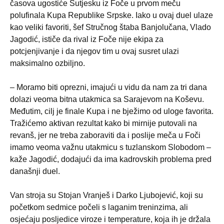
časova ugostiće Sutjesku iz Foče u prvom meču
polufinala Kupa Republike Srpske. Iako u ovaj duel ulaze
kao veliki favoriti, šef Stručnog štaba Banjolučana, Vlado
Jagodić, ističe da rival iz Foče nije ekipa za
potcjenjivanje i da njegov tim u ovaj susret ulazi
maksimalno ozbiljno.
– Moramo biti oprezni, imajući u vidu da nam za tri dana
dolazi veoma bitna utakmica sa Sarajevom na Koševu.
Međutim, cilj je finale Kupa i ne bježimo od uloge favorita.
Tražićemo aktivan rezultat kako bi mirnije putovali na
revanš, jer ne treba zaboraviti da i poslije meča u Foči
imamo veoma važnu utakmicu s tuzlanskom Slobodom –
kaže Jagodić, dodajući da ima kadrovskih problema pred
današnji duel.
Van stroja su Stojan Vranješ i Darko Ljubojević, koji su
početkom sedmice počeli s laganim treninzima, ali
osjećaju posljedice viroze i temperature, koja ih je držala