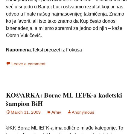
već u srijedu u Banjoj Luci ostvarimo rezultat koji bi nas
odveo u finale našeg najmasovnijeg takmičenja. Znamo
ko je favorit, ali isto tako znamo da Kup često donosi
iznenađenja, a mi smo spremni za jedno od njih – kaže
Obren Vukičević.
Napomena
:Tekst preuzet iz Fokusa
Leave a comment
KO©ARKA: Borac ML IEFK-a kadetski
šampion BiH
March 31, 2009
Arhiv
Anonymous
®KK Borac ML IEFK-a ima odlične mlađe kategorije. To