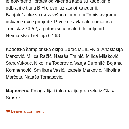
je potvrđeno i proteklog vikenda kada su kadetkinje
odbranile titulu BiH u ovoj uzrasnoj kategoriji.
Banjalučanke su na završnom turniru u Tomislavgradu
ostvarile dvije pobjede. Prvo su savladale domaćina
Tomislav 73-52, a potom su u finalu bile bolje od
Neimarstvo Trebinja 67-63.
Kadetska šampionska ekipa Borac ML IEFK-a: Anastasija
Marković, Milica Račić, Nataša Trninić, Milica Milaković,
Sara Vukotić, Nikolina Todorović, Vanja Duronjić, Bojana
Komnenović, Smiljana Vasić, Izabela Marković, Nikolina
Marčeta, Nataša Tomasović.
Napomena
:Fotografija i informacije preuzete iz Glasa
Srpske
Leave a comment