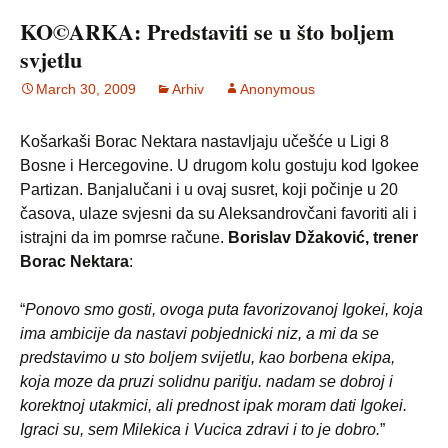
KO©ARKA: Predstaviti se u što boljem
svjetlu
March 30, 2009
Arhiv
Anonymous
Košarkaši Borac Nektara nastavljaju učešće u Ligi 8
Bosne i Hercegovine. U drugom kolu gostuju kod Igokee
Partizan. Banjalučani i u ovaj susret, koji počinje u 20
časova, ulaze svjesni da su Aleksandrovčani favoriti ali i
istrajni da im pomrse račune.
Borislav Džaković, trener
Borac Nektara
:
“
Ponovo smo gosti, ovoga puta favorizovanoj Igokei, koja
ima ambicije da nastavi pobjednicki niz, a mi da se
predstavimo u sto boljem svijetlu, kao borbena ekipa,
koja moze da pruzi solidnu paritju. nadam se dobroj i
korektnoj utakmici, ali prednost ipak moram dati Igokei.
Igraci su, sem Milekica i Vucica zdravi i to je dobro.
”