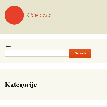
←
Older posts
Posts
navigation
Search
Search
Kategorije