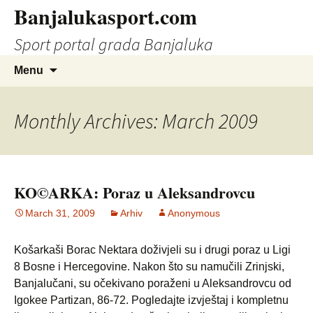
Banjalukasport.com
Sport portal grada Banjaluka
Skip
Search
Menu
to
for:
content
Monthly Archives: March 2009
KO©ARKA: Poraz u Aleksandrovcu
March 31, 2009
Arhiv
Anonymous
Košarkaši Borac Nektara doživjeli su i drugi poraz u Ligi
8 Bosne i Hercegovine. Nakon što su namučili Zrinjski,
Banjalučani, su očekivano poraženi u Aleksandrovcu od
Igokee Partizan, 86-72. Pogledajte izvještaj i kompletnu