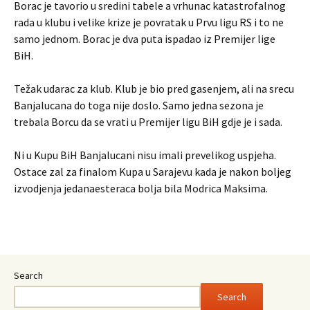
Borac je tavorio u sredini tabele a vrhunac katastrofalnog
rada u klubu i velike krize je povratak u Prvu ligu RS i to ne
samo jednom. Borac je dva puta ispadao iz Premijer lige
BiH.
Težak udarac za klub. Klub je bio pred gasenjem, ali na srecu
Banjalucana do toga nije doslo. Samo jedna sezona je
trebala Borcu da se vrati u Premijer ligu BiH gdje je i sada.
Ni u Kupu BiH Banjalucani nisu imali prevelikog uspjeha.
Ostace zal za finalom Kupa u Sarajevu kada je nakon boljeg
izvodjenja jedanaesteraca bolja bila Modrica Maksima.
Search
Search