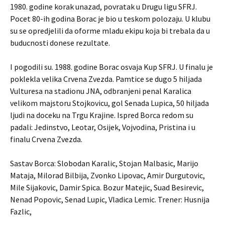
1980. godine korak unazad, povratak u Drugu ligu SFRJ.
Pocet 80-ih godina Borac je bio u teskom polozaju. U klubu
su se opredjelili da oforme mladu ekipu koja bi trebala da u
buducnosti donese rezultate.
I pogodili su. 1988. godine Borac osvaja Kup SFRJ. U finalu je
poklekla velika Crvena Zvezda. Pamtice se dugo 5 hiljada
Vulturesa na stadionu JNA, odbranjeni penal Karalica
velikom majstoru Stojkovicu, gol Senada Lupica, 50 hiljada
ljudi na doceku na Trgu Krajine. Ispred Borca redom su
padali: Jedinstvo, Leotar, Osijek, Vojvodina, Pristina i u
finalu Crvena Zvezda.
Sastav Borca: Slobodan Karalic, Stojan Malbasic, Marijo
Mataja, Milorad Bilbija, Zvonko Lipovac, Amir Durgutovic,
Mile Sijakovic, Damir Spica. Bozur Matejic, Suad Besirevic,
Nenad Popovic, Senad Lupic, Vladica Lemic. Trener: Husnija
Fazlic,