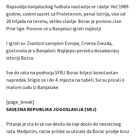
Rapsodija banjaluckog fudbala nastavlja se i dalje. Već 1989.
godine, cuveni susret sa Proleterom, penal lutrija, vise od
20 hiljada na terenu, veliko slavlje. Borac je ponovo clan
Prve lige. Ponovo ce u Banjaluci igrati najbolji.
I igrali su. Zvanicni sampion Evrope, Crvena Zvezda,
gostovala je u Banjaluci. Najljepsi period u dosadasnjoj
istoriji Borca.
Sve do rata na podrucju SFRJ Borac biljezi konstantan
napredak. Stiglo se i do 4. mjesta na tabeli. Svi su pricali o
malom cudu iz Banjaluke.
[page_break]
SAVEZNA REPUBLIKA JUGOSLAVIJA (SRJ)
Pitanje je sta bi se sve desilo da nije doslo do nesrecnog
rata. Medjutim, ratne prilike su uticale da Borac prodje kroz