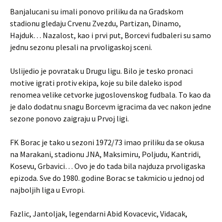
Banjalucani su imali ponovo priliku da na Gradskom
stadionu gledaju Crvenu Zvezdu, Partizan, Dinamo,
Hajduk… Nazalost, kao i prvi put, Borcevi fudbaleri su samo
jednu sezonu plesali na prvoligaskoj sceni.
Uslijedio je povratak u Drugu ligu. Bilo je tesko pronaci
motive igrati protiv ekipa, koje su bile daleko ispod
renomea velike cetvorke jugoslovenskog fudbala. To kao da
je dalo dodatnu snagu Borcevm igracima da vec nakon jedne
sezone ponovo zaigraju u Prvoj ligi.
FK Borac je tako u sezoni 1972/73 imao priliku da se okusa
na Marakani, stadionu JNA, Maksimiru, Poljudu, Kantridi,
Kosevu, Grbavici… Ovo je do tada bila najduza prvoligaska
epizoda. Sve do 1980. godine Borac se takmicio u jednoj od
najboljih liga u Evropi.
Fazlic, Jantoljak, legendarni Abid Kovacevic, Vidacak,