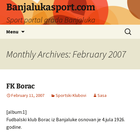
Banjalukasport.com
Sport portal grada Banjaluka
Skip
Search
Menu
to
for:
content
Monthly Archives: February 2007
FK Borac
February 11, 2007
Sportski Klubovi
Sasa
[album:1]
Fudbalski klub Borac iz Banjaluke osnovan je 4.jula 1926.
godine.