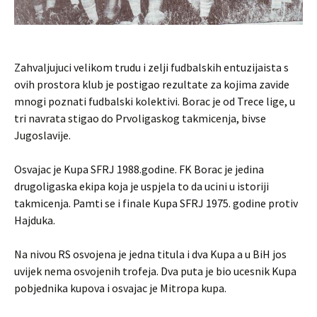
Zahvaljujuci velikom trudu i zelji fudbalskih entuzijaista s
ovih prostora klub je postigao rezultate za kojima zavide
mnogi poznati fudbalski kolektivi. Borac je od Trece lige, u
tri navrata stigao do Prvoligaskog takmicenja, bivse
Jugoslavije.
Osvajac je Kupa SFRJ 1988.godine. FK Borac je jedina
drugoligaska ekipa koja je uspjela to da ucini u istoriji
takmicenja. Pamti se i finale Kupa SFRJ 1975. godine protiv
Hajduka.
Na nivou RS osvojena je jedna titula i dva Kupa a u BiH jos
uvijek nema osvojenih trofeja. Dva puta je bio ucesnik Kupa
pobjednika kupova i osvajac je Mitropa kupa.