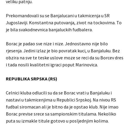
veliku patnju.
Prekomandovali su se Banjalucani u takmicenja u SR
Jugoslaviji. Konstantna putovanja, zivot na tockovima. To
je bila svakodnevnica banjaluckih fudbalera.
Borac je padao sve nize i nize. Jednostavno nije bilo
rjesenja. Jedini izlaz je bio povratak kuci, u Banjaluku. Bez
obzira na sve te teske uslove moze se reci da su Borcev dres
i tada nosili kvalitetni igraci poput Marinovica.
REPUBLIKA SRPSKA (RS)
Celnici kluba odlucili su da se Borac vrati u Banjaluku i
nastavi u takmicenjima u Republici Srpskoj. Na nivou RS
fudbal siromacan ali je bitno da je opstao klub. Nije imao
Borac previse srece sa sampionskim titulama. Nekoliko
puta su izmakle titule gotovo u posljednjim kolima.