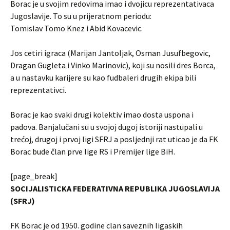
Borac je u svojim redovima imao i dvojicu reprezentativaca
Jugoslavije. To su u prijeratnom periodu:
Tomislav Tomo Knez i Abid Kovacevic.
Jos cetiri igraca (Marijan Jantoljak, Osman Jusufbegovic,
Dragan Gugleta i Vinko Marinovic), koji su nosili dres Borca,
a u nastavku karijere su kao fudbaleri drugih ekipa bili
reprezentativci.
Borac je kao svaki drugi kolektiv imao dosta uspona i
padova. Banjalučani su u svojoj dugoj istoriji nastupali u
trećoj, drugoj i prvoj ligi SFRJ a posljednji rat uticao je da FK
Borac bude član prve lige RS i Premijer lige BiH.
[page_break]
SOCIJALISTICKA FEDERATIVNA REPUBLIKA JUGOSLAVIJA
(SFRJ)
FK Borac je od 1950. godine clan saveznih ligaskih