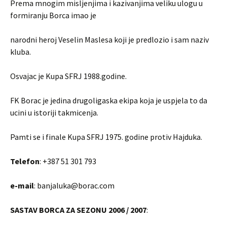
Prema mnogim misljenjima i kazivanjima veliku ulogu u
formiranju Borca imao je
narodni heroj Veselin Maslesa koji je predlozio i sam naziv
kluba.
Osvajac je Kupa SFRJ 1988.godine.
FK Borac je jedina drugoligaska ekipa koja je uspjela to da
ucini u istoriji takmicenja.
Pamti se i finale Kupa SFRJ 1975. godine protiv Hajduka.
Telefon
: +387 51 301 793
e-mail
: banjaluka@borac.com
SASTAV BORCA ZA SEZONU 2006 / 2007
: