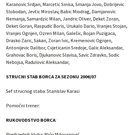
Karanovic Srdjan, Marcetic Sinisa, Smanja Jovo, Dobrijevic
Slobodan, Jevtic Miroslav, Babic Miodrag, Damjanovic
Nemanja, Samardzic Milan, Jandric Oliver, Deket Zoran,
Deket Goran, Raspudic Boris, Urukalo Dario, Vranjes Stojan,
Vranjes Ognjen, Ozren Milan, Galešic, Bojan Puzigaca,
Drasko Zaric, Sakan, Zoran Ivic, Kremenovic Ognjen,
Antonijevic Dalibor, Cvjeticanin Sredoje, Galic Aleksandar,
Grahovac Boris, Djukanovic Slavisa, Savic Zdravko, Sodic
Nebojsa, Radulovic Aleksandar,
STRUCNI STAB BORCA ZA SEZONU 2006/07
Sef strucnog staba: Stanislav Karasi
Pomoćni trener:
RUKOVODSTVO BORCA
:
Predsjednik kluba: Mićo Milovanović