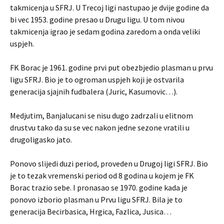
takmicenja u SFRJ. U Trecoj ligi nastupao je dvije godine da
bi vec 1953. godine presao u Drugu ligu. U tom nivou
takmicenja igrao je sedam godina zaredom a onda veliki
uspjeh.
FK Borac je 1961. godine prvi put obezbjedio plasman u prvu
ligu SFRJ. Bio je to ogroman uspjeh koji je ostvarila
generacija sjajnih fudbalera (Juric, Kasumovic…).
Medjutim, Banjalucani se nisu dugo zadrzali u elitnom
drustvu tako da su se vec nakon jedne sezone vratili u
drugoligasko jato.
Ponovo slijedi duzi period, proveden u Drugoj ligi SFRJ. Bio
je to tezak vremenski period od 8 godina u kojem je FK
Borac trazio sebe. I pronasao se 1970. godine kada je
ponovo izborio plasman u Prvu ligu SFRJ. Bila je to
generacija Becirbasica, Hrgica, Fazlica, Jusica…