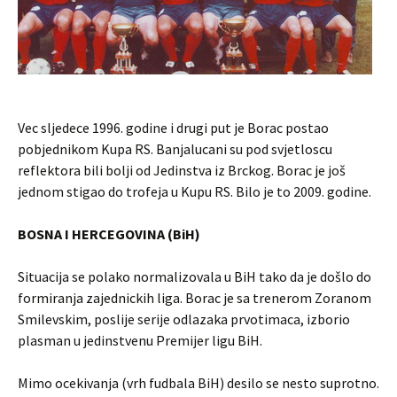
Vec sljedece 1996. godine i drugi put je Borac postao
pobjednikom Kupa RS. Banjalucani su pod svjetloscu
reflektora bili bolji od Jedinstva iz Brckog. Borac je još
jednom stigao do trofeja u Kupu RS. Bilo je to 2009. godine.
BOSNA I HERCEGOVINA (BiH)
Situacija se polako normalizovala u BiH tako da je došlo do
formiranja zajednickih liga. Borac je sa trenerom Zoranom
Smilevskim, poslije serije odlazaka prvotimaca, izborio
plasman u jedinstvenu Premijer ligu BiH.
Mimo ocekivanja (vrh fudbala BiH) desilo se nesto suprotno.