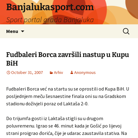
Banjalukasport.com
Sport portal grada Banjaluka
Skip
Search
Menu
to
for:
content
Fudbaleri Borca završili nastup u Kupu
BiH
October 31, 2007
Arhiv
Anonymous
Fudbaleri Borca već na startu su se oprostili od Kupa BiH. U
posljednjem meču šesnaestine finala oni su na Gradskom
stadionu doživjeli poraz od Laktaša 2-0.
Do trijumfa gosti iz Laktaša stigli su u drugom
poluvremenu. Igrao se 46. minut kada je Gošić po lijevoj
strani proigrao đorića, čije je udarac zaustavila stativa. Na