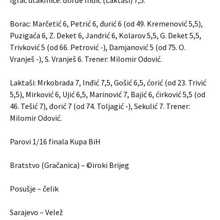
Igrač utakmice: đorđe Inđić (Laktaši) 7,5.
Borac: Marčetić 6, Petrić 6, đurić 6 (od 49. Kremenović 5,5),
Puzigaća 6, Z. Deket 6, Jandrić 6, Kolarov 5,5, G. Deket 5,5,
Trivković 5 (od 66. Petrović -), Damjanović 5 (od 75. O.
Vranješ -), S. Vranješ 6. Trener: Milomir Odović.
Laktaši: Mrkobrada 7, Inđić 7,5, Gošić 6,5, ćorić (od 23. Trivić
5,5), Mirković 6, Ujić 6,5, Marinović 7, Bajić 6, ćirković 5,5 (od
46. Tešić 7), đorić 7 (od 74. Toljagić -), Sekulić 7. Trener:
Milomir Odović.
Parovi 1/16 finala Kupa BiH
Bratstvo (Gračanica) – ©iroki Brijeg
Posušje – čelik
Sarajevo – Velež