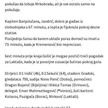
pokušao da lobuje Mrkobradu, ali je sve ostalo samo na
pokušaju.
Kapiten Banjolučana, Jandrić, dobro je gađao iz
slobodnjaka u 67. minutu, a lopta je fijuknula pokraj desne
stative.
Posljednju šansu da barem ublaže poraz domaći su imali u
73. minutu, kada je Kremenović bio neprecizan.
šest minuta prije kraja Gošić je mogao postići treći pogodak
za Laktaše, kada je iz povoljne sizuacije šutirao pokraj gola.
Strijelci: 0:1 Inđić (46), 0:2 Sekulić (64), stadion: Gradski,
gledalaca: 700, sudija: Novo Panić (Doboj), pomoćnici:
Dragan Bojanić (Bijeljina) i Nikica Tomas (Drinovci),
delegat: Enver Mahmutbegović (®ivinice), žuti kartoni:
Kolarov, Puzigaća (Borac), Mirković (Laktaši).