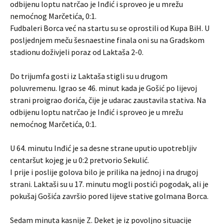
odbijenu loptu natrčao je Inđić i sproveo je u mrežu
nemoćnog Marčetića, 0:1.
Fudbaleri Borca već na startu su se oprostili od Kupa BiH. U
posljednjem meču šesnaestine finala oni su na Gradskom
stadionu doživjeli poraz od Laktaša 2-0.
Do trijumfa gosti iz Laktaša stigli su u drugom
poluvremenu. Igrao se 46. minut kada je Gošić po lijevoj
strani proigrao đorića, čije je udarac zaustavila stativa. Na
odbijenu loptu natrčao je Inđić i sproveo je u mrežu
nemoćnog Marčetića, 0:1.
U 64. minutu Inđić je sa desne strane uputio upotrebljiv
centaršut kojeg je u 0:2 pretvorio Sekulić.
I prije i poslije golova bilo je prilika na jednoj i na drugoj
strani. Laktaši su u 17. minutu mogli postići pogodak, ali je
pokušaj Gošića završio pored lijeve stative golmana Borca.
Sedam minuta kasnije Z. Deket je iz povoljno situacije