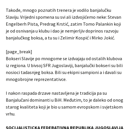
Takođe, mnogo poznatih trenera je vodilo banjalučku
Slaviju. Vrijedni spomena su svi ali izdvojićemo neke: Stevan
Engelberh Pista, Predrag Krstić, zatim Tomo Palankin koji
je od osnivanja u klubu i dao je nemjerljiv doprinos razvoju
banjalučkog boksa, a tu su i Zelimir Kospić i Mirko Jokić.
[page_break]
Bokseri Slavije po mnogome se izdvajaju od ostalih klubova
iz regiona. U bivsoj SFR Jugoslaviji, banjalučki bokseri su bili
nosioci tadasnjeg boksa. Bili su ekipni sampioni a i davali su
mnogobrojne reprezentativce.
I nakon raspada drzave nastavljena je tradicija pa su
Banjalučani dominanti u BiH. Međutim, to je daleko od onog
starog kvaliteta koji je bio u samom evropskom i svjetskom
vrhu.
SOCIJALISTICKA FEDERATIVNA REPUBLIKA JUGOSLAVIJA