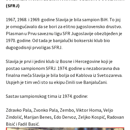
(SFRJ)
1967, 1968. i 1969. godine Slavija je bila sampion BiH. To joj
je omogućavalo da se bori za elitno jugoslovensko drustvo.
Plasman u Prvu saveznu ligu SFR Jugoslavije obezbjeđen je
1970. godine. Od tada je banjalučki bokserski klub bio
dugogodisnji prvoligas SFRJ.
Slavija je prvi i jedini klub iz Bosne i Hercegovine koji je
postao sampionom SFRJ. 1974. godine u nezaboravna dva
finalna meča Slavija je bila bolja od Kablova iz Svetozareva.
Uspjeh je tim veći sto su ekipu činili sve Banjalučani.
Sastav sampionskog tima iz 1974. godine:
Zdravko Pala, Zvonko Pala, Zembo, Viktor Homa, Veljo
Zindolić, Marijan Benes, Edo Dervoz, Zeljko Kospić, Radovan
Bisić i Fadil Basić.