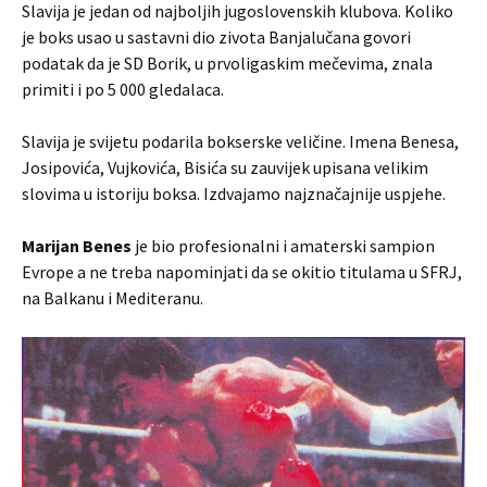
Slavija je jedan od najboljih jugoslovenskih klubova. Koliko
je boks usao u sastavni dio zivota Banjalučana govori
podatak da je SD Borik, u prvoligaskim mečevima, znala
primiti i po 5 000 gledalaca.
Slavija je svijetu podarila bokserske veličine. Imena Benesa,
Josipovića, Vujkovića, Bisića su zauvijek upisana velikim
slovima u istoriju boksa. Izdvajamo najznačajnije uspjehe.
Marijan Benes
je bio profesionalni i amaterski sampion
Evrope a ne treba napominjati da se okitio titulama u SFRJ,
na Balkanu i Mediteranu.