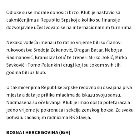
Odluke su se morale donositi brzo. Klub je nastavio sa
takmičenjima u Republici Srpskoj a koliko su finansije
dozvoljavale učestvovalo se na internacionalnim turnirima.
Nekako vodeća imena u to ratno vrijeme bili su članovi
rukovodstva Sredoja Zekanović, Dragan Batar, Nebojsa
Radmanović, Branislav Lolić te treneri Mirko Jokić, Mirko
Savković i Tomo Palankin i drugi koji su tokom svih tih
godina bili uz klub.
U takmičenjima Republike Srpske redovno su osvajana prva
mjesta a data je prilika mladima da iskazu svoju sansu.
Nadmasena su očekivanja. Klub je imao dosta poletaraca a
jedno vrijeme je pokrenuta i sekcija zenskog boksa. Za svaku
pohvalu tadasnjim radnicima BK Slavija.
BOSNA I HERCEGOVINA (BiH)