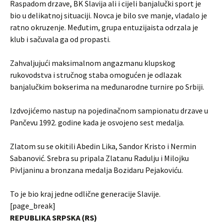
Raspadom drzave, BK Slavija ali i cijeli banjalučki sport je
bio u delikatnoj situaciji. Novca je bilo sve manje, vladalo je
ratno okruzenje. Međutim, grupa entuzijaista odrzala je
klub i sačuvala ga od propasti.
Zahvaljujući maksimalnom angazmanu klupskog
rukovodstva i stručnog staba omogućen je odlazak
banjalučkim bokserima na međunarodne turnire po Srbiji.
Izdvojićemo nastup na pojedinačnom sampionatu drzave u
Pančevu 1992. godine kada je osvojeno sest medalja.
Zlatom su se okitili Abedin Lika, Sandor Kristo i Nermin
Sabanović. Srebra su pripala Zlatanu Radulju i Milojku
Pivljaninu a bronzana medalja Bozidaru Pejakoviću.
To je bio kraj jedne odlične generacije Slavije.
[page_break]
REPUBLIKA SRPSKA (RS)