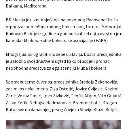
Balkana, Mediterana.
BK Slavija je u znak sjećanja na pokojnog Radovana Bisića
organizator međunarodnog bokserskog turnira. Memorijal
Radovan Bisić je iz godine u godinu kvalitetniji a uvrsten je u
kalendar Međunarodne bokserske asocijacije (EABA).
Mnogi ljudi su ugradili dio sebe u Slaviju. Dosta predsjednika
je zalozilo svoj drustveni ugled kako bi uspjeli pronaći
neophodna sredstva za egzistenciju kluba i boksera.
Spomenućemo čuvenog predsjednika Sredoju Zekanovića,
zatim jos neka imena: Ziza Ostojić, Jovica Cvijetić, Kazimi
Zarić, Vezuv Tinjić, Jovo Zivković, Teofik Afgan, Vito Gnjatić,
Zisko Zefik, Nebojsa Radmanović, Branimir Lolić, Dragan
Batar sve do danasnjeg prvog čovjeka Slavije Blaze Buljića.