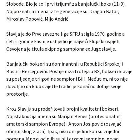
Slobode. Bio je to i prvi trijumf za banjalučki boks (11-9).
Najpoznatija imena iz te generacije su: Dragan Batar,
Miroslav Popović, Mijo Andrić
Slavija je do Prve savezne lige SFRJ stigla 1970. godine a
četiri godine kasnije uslijedio je najveći klupski uspjeh.
Osvojena je titula ekipnog sampiona ex Jugoslavije.
Banjalučki bokseri su dominantni i u Republici Srpskoj i
Bosni i Hercegovini. Poslije niza trofeja u RS, bokseri Slavije
su posljednje tri godine sampioni BiH. Međutim, ni to nije
dovoljno da klub svijetle tradicije konačno dobije svoje
prostorije.
Kroz Slaviju su prodefilovali brojni kvalitetni bokseri.
Najistaknutija imena su Marijan Benes (profesionalni i
amaterski sampion Evrope) i Anton Josipović (osvajač
olimpijskog zlata). Ipak, nisu oni jedini koji su vrijedni
pomena. Mnogi od njih su bili drzavni sampion, prvaci