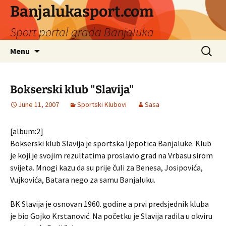
Banjalukasport.com
Sport portal grada Banjaluka
Skip
Search
Menu
to
for:
content
Bokserski klub "Slavija"
June 11, 2007
Sportski Klubovi
Sasa
[album:2]
Bokserski klub Slavija je sportska ljepotica Banjaluke. Klub
je koji je svojim rezultatima proslavio grad na Vrbasu sirom
svijeta. Mnogi kazu da su prije čuli za Benesa, Josipovića,
Vujkovića, Batara nego za samu Banjaluku.
BK Slavija je osnovan 1960. godine a prvi predsjednik kluba
je bio Gojko Krstanović. Na početku je Slavija radila u okviru