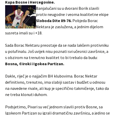
Kupa Bosne i Hercegovine.
Banjalučani su u dvorani Borik slavili
protiv neugodne i veoma kvalitetne ekipe
Sloboda Dite 89-76.
Pobjeda Borac
Nektara je zaslužena, a jednim dijelom
susreta imali su i +18.
Sada Borac Nektaru preostaje da se nada lakšem protivniku
u polufinalu. Još uvijek nisu poznati svi učesnici završnice, a
s obzirom na trenutno kvalitet to bi trebalo da budu:
Bosna, ©iroki i Igokea Partizan.
Dakle, riječ je o najjačim BH klubovima. Borac Nektar
definitivno, trenutno, ima slabiji sastav i budžet u odnosu
na navedene rivale, ali kup je specifično takmičenje, tako da
ne treba klonuti duhom.
Podsjetimo, Pivari su već jednom slavili protiv Bosne, sa
Igokeom Partizan su igrali dramatičnu završnicu, a jedino se