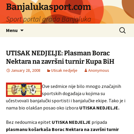
Banjalukasport.com
Sport portal grada Banjaluka
Skip
Search
Menu
to
for:
content
UTISAK NEDJELJE: Plasman Borac
Nektara na završni turnir Kupa BiH
January 28, 2008
Utisak nedjelje
Anonymous
Ove sedmice nije bilo mnogo značajnih
sportskih događaja u kojima su
učestvovali banjalučki sportisti i banjalučke ekipe. Tako je i
nama bio olakšan posao oko izbora
UTISKA NEDJELJE.
Bez nedoumica epitet
UTISKA NEDJELJE
pripada
plasmanu košarkaša Borac Nektara na završni turnir