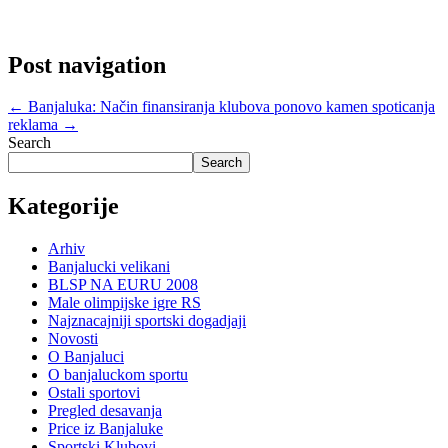
Post navigation
←
Banjaluka: Način finansiranja klubova ponovo kamen spoticanja
reklama
→
Search
Search
Kategorije
Arhiv
Banjalucki velikani
BLSP NA EURU 2008
Male olimpijske igre RS
Najznacajniji sportski dogadjaji
Novosti
O Banjaluci
O banjaluckom sportu
Ostali sportovi
Pregled desavanja
Price iz Banjaluke
Sportski Klubovi