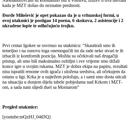
Aleksandrovčani su konstantno bili u vodstvu, izuzev u dva navrata
kada je MZT došao do neznatne prednosti.
Đorđe Milošević je opet pokazao da je u vrhunskoj formi, u
ovoj utakmici je postigao 14 poena, 6 skokova, 2 asistencije i 2
ukradene lopte te odlučujuću trojku.
Prvi centar Igokee se osvrnuo na utakmicu: “Skautirali smo ih
temeljno i na osnovu toga onemogućili im da rade neke stvari te ih
izbacili iz komfornih pozicija. Možda su očekivali naš drugačiji
pristup, ali smo bili maksimalno ozbiljni i sve vrijeme smo držali
konce igre u svojim rukama. MZT je dobra ekipa na papiru, rezultati
nisu ispratili renome ovih igrača i uložena sredstva, ali očekujem da
ostanu u ligi. Krka je u najtežem položaju, a i sami smo dosta uticali
na situaciju u donjem dijelu tabele pobjedama nad Krkom i MZT-
om, a sada nam slijedi duel sa Mornarom”
Pregled utakmice:
[youtube:mQzHJ_04tDQ]