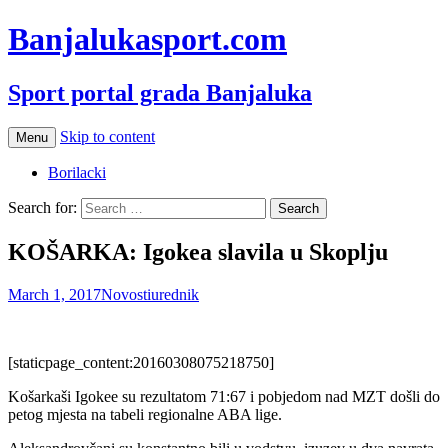
Banjalukasport.com
Sport portal grada Banjaluka
Skip to content
Menu
Borilacki
Search for:
KOŠARKA: Igokea slavila u Skoplju
March 1, 2017
Novosti
urednik
[staticpage_content:20160308075218750]
Košarkaši Igokee su rezultatom 71:67 i pobjedom nad MZT došli do
petog mjesta na tabeli regionalne ABA lige.