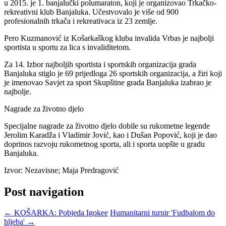
u 2015. je 1. banjalučki polumaraton, koji je organizovao Trkačko-
rekreativni klub Banjaluka. Učestvovalo je više od 900
profesionalnih trkača i rekreativaca iz 23 zemlje.
Pero Kuzmanović iz Košarkaškog kluba invalida Vrbas je najbolji
sportista u sportu za lica s invaliditetom.
Za 14. Izbor najboljih sportista i sportskih organizacija grada
Banjaluka stiglo je 69 prijedloga 26 sportskih organizacija, a žiri koji
je imenovao Savjet za sport Skupštine grada Banjaluka izabrao je
najbolje.
Nagrade za životno djelo
Specijalne nagrade za životno djelo dobile su rukometne legende
Jerolim Karadža i Vladimir Jović, kao i Dušan Popović, koji je dao
doprinos razvoju rukometnog sporta, ali i sporta uopšte u gradu
Banjaluka.
Izvor: Nezavisne; Maja Predragović
Post navigation
←
KOŠARKA: Pobjeda Igokee
Humanitarni turnir 'Fudbalom do
hljeba'
→