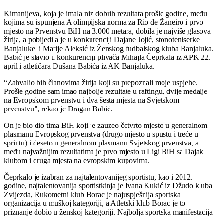
Kimanijeva, koja je imala niz dobrih rezultata prošle godine, među
kojima su ispunjena A olimpijska norma za Rio de Žaneiro i prvo
mjesto na Prvenstvu BiH na 3.000 metara, dobila je najviše glasova
žirija, a pobijedila je u konkurenciji Dajane Jojić, stonoteniserke
Banjaluke, i Marije Aleksić iz Ženskog fudbalskog kluba Banjaluka.
Babić je slavio u konkurenciji plivača Mihajla Čeprkala iz APK 22.
april i atletičara Dušana Babića iz AK Banjaluka.
“Zahvalio bih članovima žirija koji su prepoznali moje uspjehe.
Prošle godine sam imao najbolje rezultate u raftingu, dvije medalje
na Evropskom prvenstvu i dva šesta mjesta na Svjetskom
prvenstvu”, rekao je Dragan Babić.
On je bio dio tima BiH koji je zauzeo četvrto mjesto u generalnom
plasmanu Evropskog prvenstva (drugo mjesto u spustu i treće u
sprintu) i deseto u generalnom plasmanu Svjetskog prvenstva, a
među najvažnijim rezultatima je prvo mjesto u Ligi BiH sa Dajak
klubom i druga mjesta na evropskim kupovima.
Čeprkalo je izabran za najtalentovanijeg sportistu, kao i 2012.
godine, najtalentovanija sportistkinja je Ivana Kukić iz Džudo kluba
Zvijezda, Rukometni klub Borac je najuspješnija sportska
organizacija u muškoj kategoriji, a Atletski klub Borac je to
priznanje dobio u ženskoj kategoriji. Najbolja sportska manifestacija