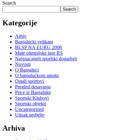
Search
Search
Kategorije
Arhiv
Banjalucki velikani
BLSP NA EURU 2008
Male olimpijske igre RS
Najznacajniji sportski dogadjaji
Novosti
O Banjaluci
O banjaluckom sportu
Ostali sportovi
Pregled desavanja
Price iz Banjaluke
Sportski Klubovi
Sportski objekti
Uncategorized
Utisak nedjelje
Arhiva