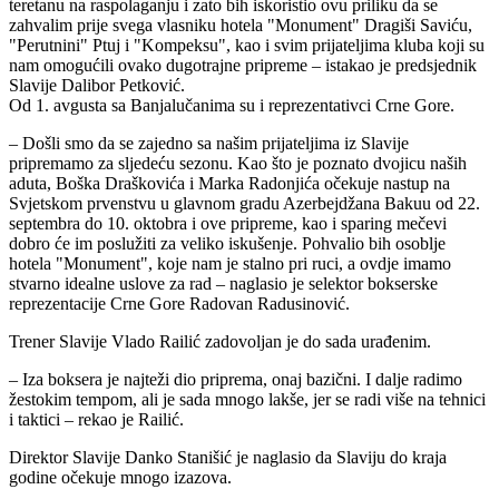
teretanu na raspolaganju i zato bih iskoristio ovu priliku da se
zahvalim prije svega vlasniku hotela "Monument" Dragiši Saviću,
"Perutnini" Ptuj i "Kompeksu", kao i svim prijateljima kluba koji su
nam omogućili ovako dugotrajne pripreme – istakao je predsjednik
Slavije Dalibor Petković.
Od 1. avgusta sa Banjalučanima su i reprezentativci Crne Gore.
– Došli smo da se zajedno sa našim prijateljima iz Slavije
pripremamo za sljedeću sezonu. Kao što je poznato dvojicu naših
aduta, Boška Draškovića i Marka Radonjića očekuje nastup na
Svjetskom prvenstvu u glavnom gradu Azerbejdžana Bakuu od 22.
septembra do 10. oktobra i ove pripreme, kao i sparing mečevi
dobro će im poslužiti za veliko iskušenje. Pohvalio bih osoblje
hotela "Monument", koje nam je stalno pri ruci, a ovdje imamo
stvarno idealne uslove za rad – naglasio je selektor bokserske
reprezentacije Crne Gore Radovan Radusinović.
Trener Slavije Vlado Railić zadovoljan je do sada urađenim.
– Iza boksera je najteži dio priprema, onaj bazični. I dalje radimo
žestokim tempom, ali je sada mnogo lakše, jer se radi više na tehnici
i taktici – rekao je Railić.
Direktor Slavije Danko Stanišić je naglasio da Slaviju do kraja
godine očekuje mnogo izazova.