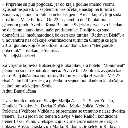
– Pripreme su pun pogodak, jer do kraja godine imamo veoma
zgusnut raspored. U septembru nas očekuje nastup na turniru u
Sarajevu, pa onda u Puli na nekadašnjem "Arena kupu", koji sada
nosi ime "Mate Parlov". Od 22. septembra do 10. oktobra u
glavnom gradu Azerbejdžana Bakuu je Svjetsko prvenstvo i nadam
se da ćemo i tamo imati naše predstavnike. Poslije toga smo
domaćini 11. međunarodnog bokserskog turnira "Radovan Bisić", a
u novembru nas očekuje kvalifikacioni turnir za Olimpijske igre
2012. godine, koji će se održati u Londonu, kao i "Beogradski
pobednik" – istakao je Stanišić.
Prijateljski mečevi
Za vrijeme boravka Bokserskog kluba Slavija u hotelu "Monument"
planirana su i tri kontrolna meča. Prvi će biti 23. ili 24. avgusta kada
će se Banjalučanima suprotstaviti reprezentacija Hrvatske. Već 27.
rival će im biti Loznica, a početkom septembra planiran je okršaj sa
najboljom selekcijom Srbije.
Aduti Banjalučana
Uz sedmoricu boksera Slavije: Marija Aleksića, Stevu Zolaka,
Danijela Topalovića, Darka Kučuka, Marka čolića, Nebojšu
Poletana i Velibora Vidića na pripremama se trenutno nalaze dvojica
trenera. Tu su jedan od trenera Slavije Vlado Railić i kondicioni
trener Lazar Vulin. U ekspediciji iz Crne Gore nalaze se dvojica
boksera Boško Drašković i Marko Radonjić, te selektor Radovan