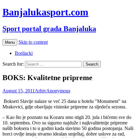
Banjalukasport.com
Sport portal grada Banjaluka
Skip to content
Menu
Borilacki
Search for:
BOKS: Kvalitetne pripreme
August 15, 2011
Arhiv
Anonymous
Bokseri Slavije nalaze se već 25 dana u hotelu "Monument" na
Mrakovici, gdje obavljaju visinske pripreme za sljedeću sezonu.
– Kao što je poznato na Kozaru smo stigli 20. jula i bićemo sve do
10. septembra. Ovo su sigurno najduže i najkvalitetnije pripreme
naših boksera i to u godini kada slavimo 50 godina postojanja. Naši
borci ovdje imaju stvarno idealan smještaj, dobre uslove za rad,