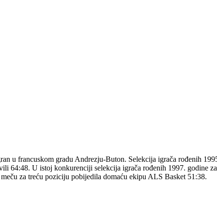
gran u francuskom gradu Andrezju-Buton. Selekcija igrača rođenih 1995. 
ili 64:48. U istoj konkurenciji selekcija igrača rođenih 1997. godine za
 u meču za treću poziciju pobijedila domaću ekipu ALS Basket 51:38.