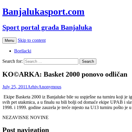
Banjalukasport.com
Sport portal grada Banjaluka
Skip to content
Menu
Borilacki
Search for:
KO©ARKA: Basket 2000 ponovo odličan
July 25, 2011
Arhiv
Anonymous
Ekipe Basketa 2000 iz Banjaluke bile su uspješne na turniru koji je i
svih pet utakmica, a u finalu su bili bolji od domaće ekipe UPAB i slav
1998. i 1999. godine zauzela je treće mjesto na U13 turniru pošto je
NEZAVISNE NOVINE
Post navigation