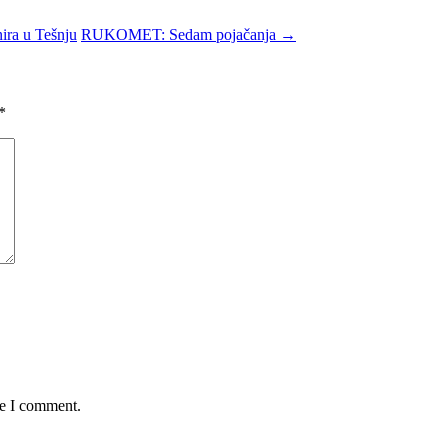
ira u Tešnju
RUKOMET: Sedam pojačanja
→
*
me I comment.