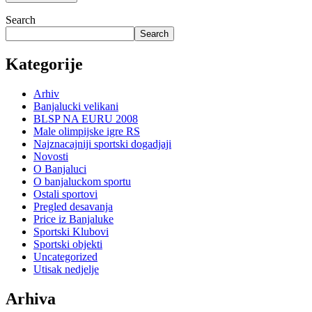
Search
Search
Kategorije
Arhiv
Banjalucki velikani
BLSP NA EURU 2008
Male olimpijske igre RS
Najznacajniji sportski dogadjaji
Novosti
O Banjaluci
O banjaluckom sportu
Ostali sportovi
Pregled desavanja
Price iz Banjaluke
Sportski Klubovi
Sportski objekti
Uncategorized
Utisak nedjelje
Arhiva