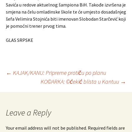
Savića u redove aktuelnog šampiona BiH. Takođe izvršena je
smjena na čelu omladinske škole te će umjesto dosadašnjeg
šefa Velimira Stojnića biti imenovan Slobodan Starčević koji
je pomoćni trener prvog tima.
GLAS SRPSKE
←
KAJAK/KANU: Pripreme protiču po planu
KO©ARKA: ©ćekić blista u Kantuu
→
Post
navigation
Leave a Reply
Your email address will not be published.
Required fields are