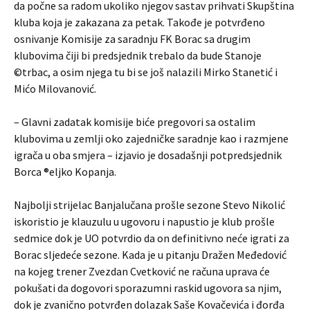
da počne sa radom ukoliko njegov sastav prihvati Skupština
kluba koja je zakazana za petak. Takođe je potvrđeno
osnivanje Komisije za saradnju FK Borac sa drugim
klubovima čiji bi predsjednik trebalo da bude Stanoje
©trbac, a osim njega tu bi se još nalazili Mirko Stanetić i
Mićo Milovanović.
– Glavni zadatak komisije biće pregovori sa ostalim
klubovima u zemlji oko zajedničke saradnje kao i razmjene
igrača u oba smjera – izjavio je dosadašnji potpredsjednik
Borca ®eljko Kopanja.
Najbolji strijelac Banjalučana prošle sezone Stevo Nikolić
iskoristio je klauzulu u ugovoru i napustio je klub prošle
sedmice dok je UO potvrdio da on definitivno neće igrati za
Borac sljedeće sezone. Kada je u pitanju Dražen Međedović
na kojeg trener Zvezdan Cvetković ne računa uprava će
pokušati da dogovori sporazumni raskid ugovora sa njim,
dok je zvanično potvrđen dolazak Saše Kovačevića i đorđa