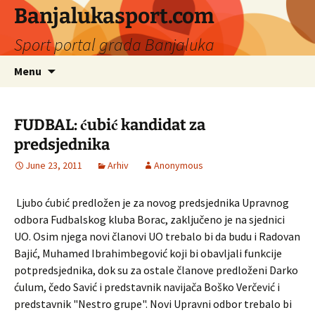
Banjalukasport.com
Sport portal grada Banjaluka
Skip
Search
Menu
to
for:
content
FUDBAL: ćubić kandidat za
predsjednika
June 23, 2011
Arhiv
Anonymous
Ljubo ćubić predložen je za novog predsjednika Upravnog
odbora Fudbalskog kluba Borac, zaključeno je na sjednici
UO. Osim njega novi članovi UO trebalo bi da budu i Radovan
Bajić, Muhamed Ibrahimbegović koji bi obavljali funkcije
potpredsjednika, dok su za ostale članove predloženi Darko
ćulum, čedo Savić i predstavnik navijača Boško Verčević i
predstavnik "Nestro grupe". Novi Upravni odbor trebalo bi