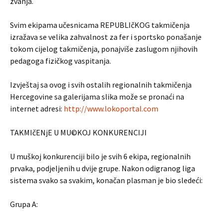
zvanja.
Svim ekipama učesnicama REPUBLIčKOG takmičenja
izražava se velika zahvalnost za fer i sportsko ponašanje
tokom cijelog takmičenja, ponajviše zaslugom njihovih
pedagoga fizičkog vaspitanja.
Izvještaj sa ovog i svih ostalih regionalnih takmičenja
Hercegovine sa galerijama slika može se pronaći na
internet adresi:
http://www.lokoportal.com
TAKMIčENjE U MU©KOJ KONKURENCIJI
U muškoj konkurenciji bilo je svih 6 ekipa, regionalnih
prvaka, podjeljenih u dvije grupe. Nakon odigranog liga
sistema svako sa svakim, konačan plasman je bio sledeći:
Grupa A: