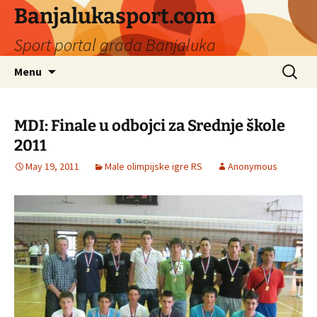
Banjalukasport.com
Sport portal grada Banjaluka
Skip
Search
Menu
to
for:
content
MDI: Finale u odbojci za Srednje škole
2011
May 19, 2011
Male olimpijske igre RS
Anonymous