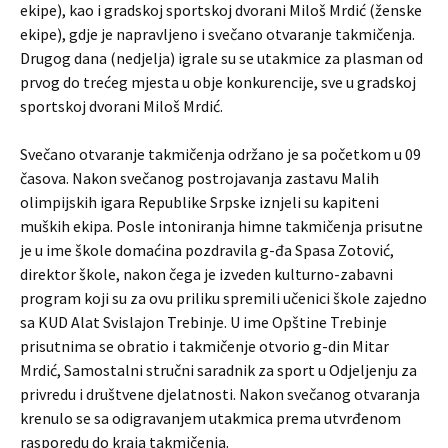
ekipe), kao i gradskoj sportskoj dvorani Miloš Mrdić (ženske
ekipe), gdje je napravljeno i svečano otvaranje takmičenja.
Drugog dana (nedjelja) igrale su se utakmice za plasman od
prvog do trećeg mjesta u obje konkurencije, sve u gradskoj
sportskoj dvorani Miloš Mrdić.
Svečano otvaranje takmičenja održano je sa početkom u 09
časova. Nakon svečanog postrojavanja zastavu Malih
olimpijskih igara Republike Srpske iznjeli su kapiteni
muških ekipa. Posle intoniranja himne takmičenja prisutne
je u ime škole domaćina pozdravila g-đa Spasa Zotović,
direktor škole, nakon čega je izveden kulturno-zabavni
program koji su za ovu priliku spremili učenici škole zajedno
sa KUD Alat Svislajon Trebinje. U ime Opštine Trebinje
prisutnima se obratio i takmičenje otvorio g-din Mitar
Mrdić, Samostalni stručni saradnik za sport u Odjeljenju za
privredu i društvene djelatnosti. Nakon svečanog otvaranja
krenulo se sa odigravanjem utakmica prema utvrđenom
rasporedu do kraja takmičenja.