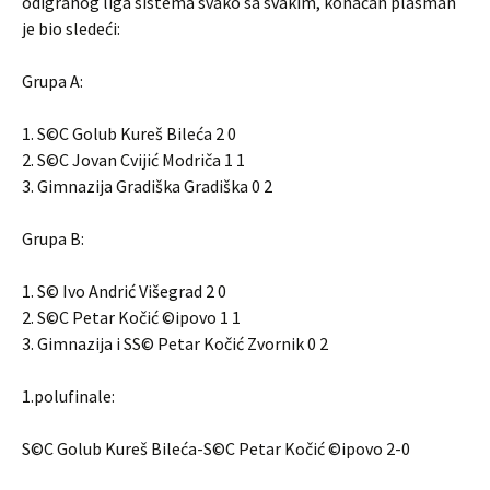
odigranog liga sistema svako sa svakim, konačan plasman
je bio sledeći:
Grupa A:
1. S©C Golub Kureš Bileća 2 0
2. S©C Jovan Cvijić Modriča 1 1
3. Gimnazija Gradiška Gradiška 0 2
Grupa B:
1. S© Ivo Andrić Višegrad 2 0
2. S©C Petar Kočić ©ipovo 1 1
3. Gimnazija i SS© Petar Kočić Zvornik 0 2
1.polufinale:
S©C Golub Kureš Bileća-S©C Petar Kočić ©ipovo 2-0