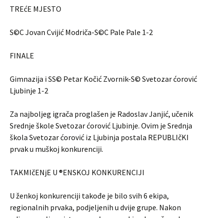
TREćE MJESTO
S©C Jovan Cvijić Modriča-S©C Pale Pale 1-2
FINALE
Gimnazija i SS© Petar Kočić Zvornik-S© Svetozar ćorović
Ljubinje 1-2
Za najboljeg igrača proglašen je Radoslav Janjić, učenik
Srednje škole Svetozar ćorović Ljubinje. Ovim je Srednja
škola Svetozar ćorović iz Ljubinja postala REPUBLIčKI
prvak u muškoj konkurenciji.
TAKMIčENjE U ®ENSKOJ KONKURENCIJI
U ženkoj konkurenciji takođe je bilo svih 6 ekipa,
regionalnih prvaka, podjeljenih u dvije grupe. Nakon