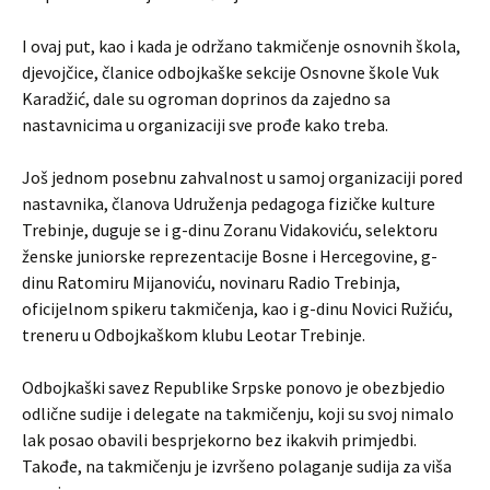
I ovaj put, kao i kada je održano takmičenje osnovnih škola,
djevojčice, članice odbojkaške sekcije Osnovne škole Vuk
Karadžić, dale su ogroman doprinos da zajedno sa
nastavnicima u organizaciji sve prođe kako treba.
Još jednom posebnu zahvalnost u samoj organizaciji pored
nastavnika, članova Udruženja pedagoga fizičke kulture
Trebinje, duguje se i g-dinu Zoranu Vidakoviću, selektoru
ženske juniorske reprezentacije Bosne i Hercegovine, g-
dinu Ratomiru Mijanoviću, novinaru Radio Trebinja,
oficijelnom spikeru takmičenja, kao i g-dinu Novici Ružiću,
treneru u Odbojkaškom klubu Leotar Trebinje.
Odbojkaški savez Republike Srpske ponovo je obezbjedio
odlične sudije i delegate na takmičenju, koji su svoj nimalo
lak posao obavili besprjekorno bez ikakvih primjedbi.
Takođe, na takmičenju je izvršeno polaganje sudija za viša