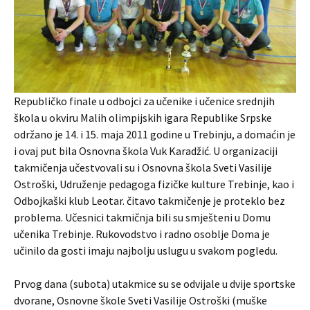
Republičko finale u odbojci za učenike i učenice srednjih
škola u okviru Malih olimpijskih igara Republike Srpske
održano je 14. i 15. maja 2011 godine u Trebinju, a domaćin je
i ovaj put bila Osnovna škola Vuk Karadžić. U organizaciji
takmičenja učestvovali su i Osnovna škola Sveti Vasilije
Ostroški, Udruženje pedagoga fizičke kulture Trebinje, kao i
Odbojkaški klub Leotar. čitavo takmičenje je proteklo bez
problema. Učesnici takmičnja bili su smješteni u Domu
učenika Trebinje. Rukovodstvo i radno osoblje Doma je
učinilo da gosti imaju najbolju uslugu u svakom pogledu.
Prvog dana (subota) utakmice su se odvijale u dvije sportske
dvorane, Osnovne škole Sveti Vasilije Ostroški (muške