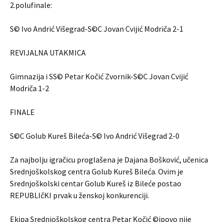
2.polufinale:
S© Ivo Andrić Višegrad-S©C Jovan Cvijić Modriča 2-1
REVIJALNA UTAKMICA
Gimnazija i SS© Petar Kočić Zvornik-S©C Jovan Cvijić
Modriča 1-2
FINALE
S©C Golub Kureš Bileća-S© Ivo Andrić Višegrad 2-0
Za najbolju igračicu proglašena je Dajana Bošković, učenica
Srednjoškolskog centra Golub Kureš Bileća. Ovim je
Srednjoškolski centar Golub Kureš iz Bileće postao
REPUBLIčKI prvak u ženskoj konkurenciji.
Ekipa Srednjoškolskog centra Petar Kočić ©ipovo nije