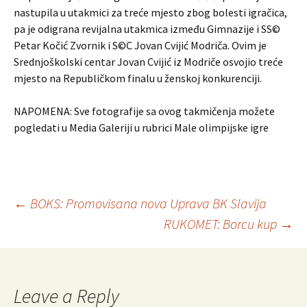
nastupila u utakmici za treće mjesto zbog bolesti igračica,
pa je odigrana revijalna utakmica između Gimnazije i SS©
Petar Kočić Zvornik i S©C Jovan Cvijić Modriča. Ovim je
Srednjoškolski centar Jovan Cvijić iz Modriče osvojio treće
mjesto na Republičkom finalu u ženskoj konkurenciji.
NAPOMENA: Sve fotografije sa ovog takmičenja možete
pogledati u Media Galeriji u rubrici Male olimpijske igre
←
BOKS: Promovisana nova Uprava BK Slavija
RUKOMET: Borcu kup
→
Post
navigation
Leave a Reply