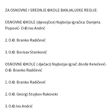
ZA OSNOVNE I SREDNJE ©KOLE BANJALUčKE REGIJE:
OSNOVNE ©KOLE (djevojčice) Najbolja igračica: Danijela
Popović- O.©.Ivo Andrić
2. O.©. Branko Radičević
3. O.©. Borisav Stanković
OSNOVNE ©KOLE ( dječaci) Najboljai igrač: đorđe Kelečević-
O.©. Branko Radičević
1. O.©. Branko Radičević
2. O.©. Georgi Stojkov Rakovski
3. O.©.Ivo Andrić