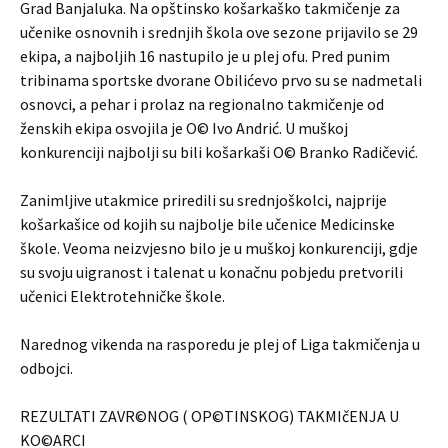
Grad Banjaluka. Na opštinsko košarkaško takmičenje za
učenike osnovnih i srednjih škola ove sezone prijavilo se 29
ekipa, a najboljih 16 nastupilo je u plej ofu. Pred punim
tribinama sportske dvorane Obilićevo prvo su se nadmetali
osnovci, a pehar i prolaz na regionalno takmičenje od
ženskih ekipa osvojila je O© Ivo Andrić. U muškoj
konkurenciji najbolji su bili košarkaši O© Branko Radičević.
Zanimljive utakmice priredili su srednjoškolci, najprije
košarkašice od kojih su najbolje bile učenice Medicinske
škole. Veoma neizvjesno bilo je u muškoj konkurenciji, gdje
su svoju uigranost i talenat u konačnu pobjedu pretvorili
učenici Elektrotehničke škole.
Narednog vikenda na rasporedu je plej of Liga takmičenja u
odbojci.
REZULTATI ZAVR©NOG ( OP©TINSKOG) TAKMIčENJA U
KO©ARCI