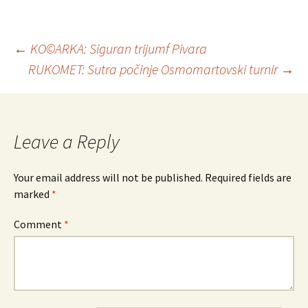
←
KO©ARKA: Siguran trijumf Pivara
RUKOMET: Sutra počinje Osmomartovski turnir
→
Post
navigation
Leave a Reply
Your email address will not be published.
Required fields are
marked
*
Comment
*