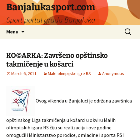
Banjalukasport.com
Sport portal grada Banjaluka
Skip
Search
Menu
to
for:
content
KO©ARKA: Završeno opštinsko
takmičenje u košarci
March 6, 2011
Male olimpijske igre RS
Anonymous
Ovog vikenda u Banjaluci je održana završnica
opštinskog Liga takmičenja u košarci u okviru Malih
olimpijskih igara RS čiju su realizaciju i ove godine
omogućili Ministarstvo porodice, omladine i sporta RS I