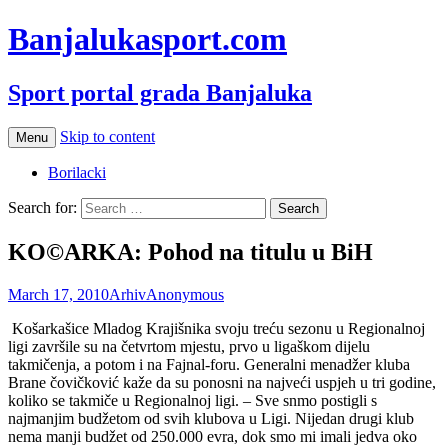
Banjalukasport.com
Sport portal grada Banjaluka
Skip to content
Menu
Borilacki
Search for:
KO©ARKA: Pohod na titulu u BiH
March 17, 2010
Arhiv
Anonymous
Košarkašice Mladog Krajišnika svoju treću sezonu u Regionalnoj
ligi završile su na četvrtom mjestu, prvo u ligaškom dijelu
takmičenja, a potom i na Fajnal-foru. Generalni menadžer kluba
Brane čovičković kaže da su ponosni na najveći uspjeh u tri godine,
koliko se takmiče u Regionalnoj ligi. – Sve snmo postigli s
najmanjim budžetom od svih klubova u Ligi. Nijedan drugi klub
nema manji budžet od 250.000 evra, dok smo mi imali jedva oko