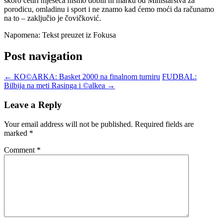
skoro četiri mjeseca nismo dobili ni marku od Ministarstva za
porodicu, omladinu i sport i ne znamo kad ćemo moći da računamo
na to – zaključio je čovičković.
Napomena: Tekst preuzet iz Fokusa
Post navigation
←
KO©ARKA: Basket 2000 na finalnom turniru
FUDBAL:
Bilbija na meti Rasinga i ©alkea
→
Leave a Reply
Your email address will not be published.
Required fields are
marked
*
Comment
*