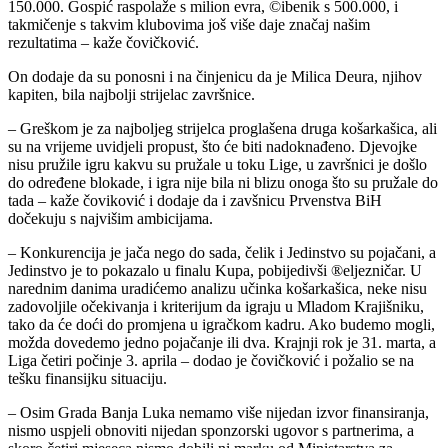
150.000. Gospić raspolaže s milion evra, ©ibenik s 500.000, i
takmičenje s takvim klubovima još više daje značaj našim
rezultatima – kaže čovičković.
On dodaje da su ponosni i na činjenicu da je Milica Deura, njihov
kapiten, bila najbolji strijelac završnice.
– Greškom je za najboljeg strijelca proglašena druga košarkašica, ali
su na vrijeme uvidjeli propust, što će biti nadoknađeno. Djevojke
nisu pružile igru kakvu su pružale u toku Lige, u završnici je došlo
do određene blokade, i igra nije bila ni blizu onoga što su pružale do
tada – kaže čoviković i dodaje da i zavšnicu Prvenstva BiH
dočekuju s najvišim ambicijama.
– Konkurencija je jača nego do sada, čelik i Jedinstvo su pojačani, a
Jedinstvo je to pokazalo u finalu Kupa, pobijedivši ®eljezničar. U
narednim danima uradićemo analizu učinka košarkašica, neke nisu
zadovoljile očekivanja i kriterijum da igraju u Mladom Krajišniku,
tako da će doći do promjena u igračkom kadru. Ako budemo mogli,
možda dovedemo jedno pojačanje ili dva. Krajnji rok je 31. marta, a
Liga četiri počinje 3. aprila – dodao je čovičković i požalio se na
tešku finansijku situaciju.
– Osim Grada Banja Luka nemamo više nijedan izvor finansiranja,
nismo uspjeli obnoviti nijedan sponzorski ugovor s partnerima, a