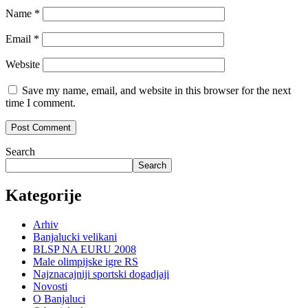
Name
*
Email
*
Website
Save my name, email, and website in this browser for the next
time I comment.
Search
Search
Kategorije
Arhiv
Banjalucki velikani
BLSP NA EURU 2008
Male olimpijske igre RS
Najznacajniji sportski dogadjaji
Novosti
O Banjaluci