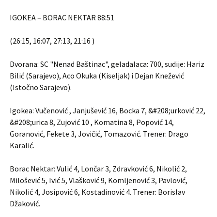
IGOKEA – BORAC NEKTAR 88:51
(26:15, 16:07, 27:13, 21:16 )
Dvorana: SC "Nenad Baštinac", geladalaca: 700, sudije: Hariz
Bilić (Sarajevo), Aco Okuka (Kiseljak) i Dejan Knežević
(Istočno Sarajevo).
Igokea: Vučenović , Janjušević 16, Bocka 7, &#208;urković 22,
&#208;urica 8, Zujović 10 , Komatina 8, Popović 14,
Goranović, Fekete 3, Jovičić, Tomazović. Trener: Drago
Karalić.
Borac Nektar: Vulić 4, Lončar 3, Zdravković 6, Nikolić 2,
Milošević 5, Ivić 5, Vlašković 9, Komljenović 3, Pavlović,
Nikolić 4, Josipović 6, Kostadinović 4. Trener: Borislav
Džaković.