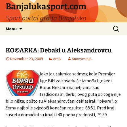
Banjalukasport.com
Sport portal grada Banjaluka
Skip
Search
Menu
to
for:
content
KO©ARKA: Debakl u Aleksandrovcu
November 23, 2009
Arhiv
Anonymous
Iako je utakmica sedmog kola Premijer
lige BiH za košarkaše između Igokee i
Borac Nektara najavljivana kao
tradicionalni derbi, ovog puta od toga nije
bilo ništa, pošto su Aleksandrovčani deklasirali "pivare", o
čemu najbolje svjedoči konačan rezultat, 88:51. Pred kraj
susreta domaćini su imali i 40 poena prednosti, 79:39.