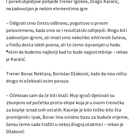
I pored ubjedljive pobjede trener Igokee, Drago Karalić,
nezadovoljan je nekim elementima igre.
– Odigrali smo čvrstu odbranu, pogotovo u prvom
poluvremenu, kada smo se i rezultatski odlijepili. Mogu biti
zadovoljan igrom, ali imali smo nekoliko ishitrenih šuteva,
u finišu dosta lakih poena, ali to ćemo ispravljati u hodu.
®elim da budemo najbolji kad to bude najpotrebnije – rekao
je Karalić.
Trener Borac Nektara, Borislav Džaković, kaže da nisu ništa
drugo ni očekivali osim poraza.
– Očekivao sam da će biti blaži. Moji igrači djelovali su
zbunjeno od početka protiv ekipe koja je u ovom trenutku
za koplje iznad svih ostalih. Kasnije je bilo teško bilo šta
promijeniti. Ipak, Borac ima solidnu bazu za buduće vrijeme,
šansu ćemo sada tražiti u nekoj drugoj utakmici – rekao je
Džaković.