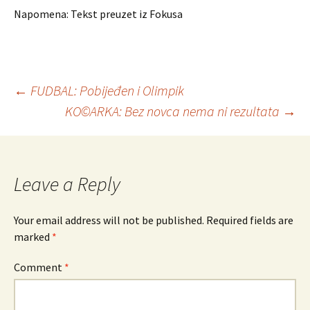
Napomena: Tekst preuzet iz Fokusa
←
FUDBAL: Pobijeđen i Olimpik
KO©ARKA: Bez novca nema ni rezultata
→
Post
navigation
Leave a Reply
Your email address will not be published.
Required fields are
marked
*
Comment
*