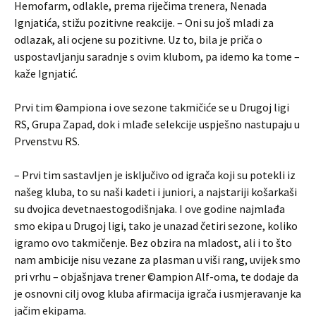
Hemofarm, odlakle, prema riječima trenera, Nenada
Ignjatića, stižu pozitivne reakcije. – Oni su još mladi za
odlazak, ali ocjene su pozitivne. Uz to, bila je priča o
uspostavljanju saradnje s ovim klubom, pa idemo ka tome –
kaže Ignjatić.
Prvi tim ©ampiona i ove sezone takmičiće se u Drugoj ligi
RS, Grupa Zapad, dok i mlađe selekcije uspješno nastupaju u
Prvenstvu RS.
– Prvi tim sastavljen je isključivo od igrača koji su potekli iz
našeg kluba, to su naši kadeti i juniori, a najstariji košarkaši
su dvojica devetnaestogodišnjaka. I ove godine najmlađa
smo ekipa u Drugoj ligi, tako je unazad četiri sezone, koliko
igramo ovo takmičenje. Bez obzira na mladost, ali i to što
nam ambicije nisu vezane za plasman u viši rang, uvijek smo
pri vrhu – objašnjava trener ©ampion Alf-oma, te dodaje da
je osnovni cilj ovog kluba afirmacija igrača i usmjeravanje ka
jačim ekipama.