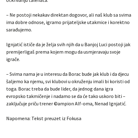
otkrivanju talenata.
– Ne postoji nekakav direktan dogovor, ali naš klub sa svima
ima dobre odnose, igramo prijateljske utakmice i korektno
sarađujemo.
Ignjatić ističe da je želja svih njih da u Banjoj Luci postoji jak
premijerligaš prema kojem mogu da usmjeravaju svoje
igrače.
– Svima nama je u interesu da Borac bude jak klub i da djecu
šaljemo ka njemu, svi klubovi u okruženju imali bi koristi od
toga. Borac treba da bude lider, da jednog dana igra
evropsko takmičenje i nadamo se da će tako uskoro biti –
zaključuje priču trener ©ampion Alf-oma, Nenad Ignjatić.
Napomena: Tekst preuzet iz Fokusa