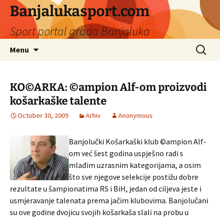
Banjalukasport.com
Sport portal grada Banjaluka
Skip
Search
Menu
to
for:
content
KO©ARKA: ©ampion Alf-om proizvodi
košarkaške talente
October 30, 2009
Arhiv
Anonymous
Banjolučki Košarkaški klub ©ampion Alf-
om već šest godina uspješno radi s
mlađim uzrasnim kategorijama, a osim
što sve njegove selekcije postižu dobre
rezultate u šampionatima RS i BiH, jedan od ciljeva jeste i
usmjeravanje talenata prema jačim klubovima. Banjolučani
su ove godine dvojicu svojih košarkaša slali na probu u