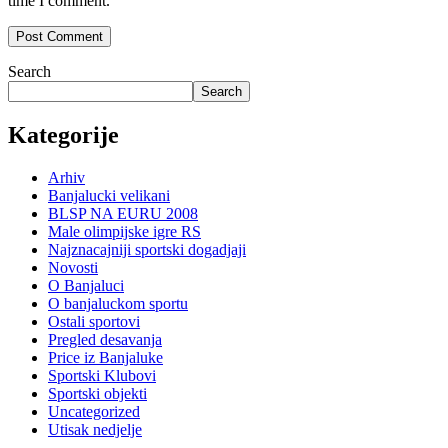
time I comment.
Search
Search
Kategorije
Arhiv
Banjalucki velikani
BLSP NA EURU 2008
Male olimpijske igre RS
Najznacajniji sportski dogadjaji
Novosti
O Banjaluci
O banjaluckom sportu
Ostali sportovi
Pregled desavanja
Price iz Banjaluke
Sportski Klubovi
Sportski objekti
Uncategorized
Utisak nedjelje