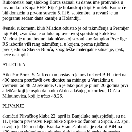
Rukometaši banjalučkog Borca saznali su danas ime protivnika u
prvom kolu Kupa EHF. Riječ je holanskoj ekipi Euroteh. Borac će
biti domaćin u prvom susretu 5. ili 6. septembra, a revanš je an
programu sedam dana kasnije u Holandiji.
®enski rukometni klub Mladost odustao je od takmičenja u Premijer
ligi BiH, zvanična je odluka uprave ovog sportskog kolektiva.
Mladost je u prethodnoj takmičarskoj sezoni kao šampion Prve lige
RS izborila viši rang takmičenja, u kojem, prema riječima
predsjednika Slavka Bibića, zbog teške materijalne situacije, ipak,
neće nastupiti.
ATLETIKA
Atletičar Borca Saša Kecman postavio je novi rekord BiH u trci na
400 metara pretrčavši ovu dionicu na mitingu u Varaždinu u
vremenu od 48.22 sekunde. On je tako poslije punih 20 godina prvi
atletičar koji je uspio da nadmaši dosadašnjeg rekordera, Duška
Milutinovića, koji je trčao 48.26.
PLIVANJE
akmičari Plivačkog kluba 22. april iz Banjaluke najuspješniji su na
11. ljetnom prvenstvu Republike Srpske održanom u Srpcu. 22. april
osvojio je 162 medalje. Branka Vranješ oborila je rekord BiH na
400 metara slobodno za pionire, dok je njena klupska drugarica