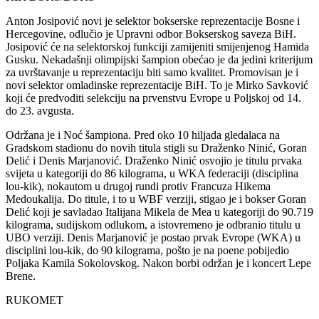
Anton Josipović novi je selektor bokserske reprezentacije Bosne i
Hercegovine, odlučio je Upravni odbor Bokserskog saveza BiH.
Josipović će na selektorskoj funkciji zamijeniti smijenjenog Hamida
Gusku. Nekadašnji olimpijski šampion obećao je da jedini kriterijum
za uvrštavanje u reprezentaciju biti samo kvalitet. Promovisan je i
novi selektor omladinske reprezentacije BiH. To je Mirko Savković
koji će predvoditi selekciju na prvenstvu Evrope u Poljskoj od 14.
do 23. avgusta.
Održana je i Noć šampiona. Pred oko 10 hiljada gledalaca na
Gradskom stadionu do novih titula stigli su Draženko Ninić, Goran
Delić i Denis Marjanović. Draženko Ninić osvojio je titulu prvaka
svijeta u kategoriji do 86 kilograma, u WKA federaciji (disciplina
lou-kik), nokautom u drugoj rundi protiv Francuza Hikema
Medoukalija. Do titule, i to u WBF verziji, stigao je i bokser Goran
Delić koji je savladao Italijana Mikela de Mea u kategoriji do 90.719
kilograma, sudijskom odlukom, a istovremeno je odbranio titulu u
UBO verziji. Denis Marjanović je postao prvak Evrope (WKA) u
disciplini lou-kik, do 90 kilograma, pošto je na poene pobijedio
Poljaka Kamila Sokolovskog. Nakon borbi održan je i koncert Lepe
Brene.
RUKOMET