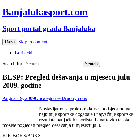
Banjalukasport.com
Sport portal grada Banjaluka
Skip to content
Menu
Borilacki
Search for:
BLSP: Pregled dešavanja u mjesecu julu
2009. godine
August 19, 2009
Uncategorized
Anonymous
Nastavljamo sa praksom da Vas podsjećamo na
najbitnije sportske događaje i najvažnije sportske
rezultate banjačkih sportista. U nastavku teksta
možete pogledati pregled dešavanja u mjesecu julu.
KIK BOKS/BOKS