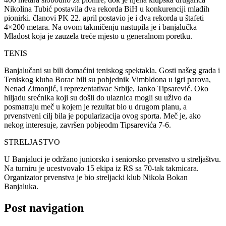
Nikolina Tubić postavila dva rekorda BiH u konkurenciji mlađih
pionirki. članovi PK 22. april postavio je i dva rekorda u štafeti
4×200 metara. Na ovom takmičenju nastupila je i banjalučka
Mladost koja je zauzela treće mjesto u generalnom poretku.
TENIS
Banjalučani su bili domaćini teniskog spektakla. Gosti našeg grada i
Teniskog kluba Borac bili su pobjednik Vimbldona u igri parova,
Nenad Zimonjić, i reprezentativac Srbije, Janko Tipsarević. Oko
hiljadu srećnika koji su došli do ulaznica mogli su uživo da
posmatraju meč u kojem je rezultat bio u drugom planu, a
prvenstveni cilj bila je popularizacija ovog sporta. Meč je, ako
nekog interesuje, završen pobjeodm Tipsarevića 7-6.
STRELJASTVO
U Banjaluci je održano juniorsko i seniorsko prvenstvo u streljaštvu.
Na turniru je ucestvovalo 15 ekipa iz RS sa 70-tak takmicara.
Organizator prvenstva je bio streljacki klub Nikola Bokan
Banjaluka.
Post navigation