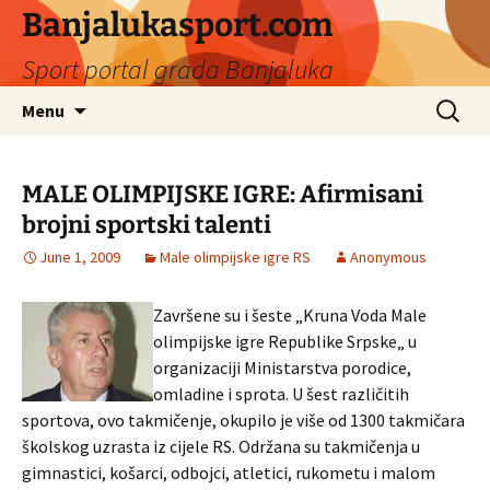
Banjalukasport.com
Sport portal grada Banjaluka
Skip
Search
Menu
to
for:
content
MALE OLIMPIJSKE IGRE: Afirmisani
brojni sportski talenti
June 1, 2009
Male olimpijske igre RS
Anonymous
Završene su i šeste „Kruna Voda Male
olimpijske igre Republike Srpske„ u
organizaciji Ministarstva porodice,
omladine i sprota. U šest različitih
sportova, ovo takmičenje, okupilo je više od 1300 takmičara
školskog uzrasta iz cijele RS. Održana su takmičenja u
gimnastici, košarci, odbojci, atletici, rukometu i malom