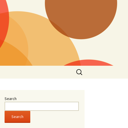
Search
for:
Search
Search