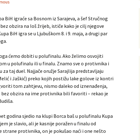
mous
a BiH igraće sa Bosnom iz Sarajeva, a šef Stručnog
z obzira na loš žrijeb, ističe kako je cilj njegove
upa BiH igra se u Ljubuškom 8. i 9. maja, a drugi par
oga.
ga ćemo dobiti u polufinalu. Ako želimo osvojiti
om u polufinalu ili u finalu. Znamo sve o protivnika i
a taj duel. Najjače oružje Sarajlija predstavljaju
Melić i Jaškić) preko kojih postižu lake golove iz kontri
gvoriti tom zahtjevu, nismo daleko od iznenađenja,
bez obzira na ime protivnika bili favoriti – rekao je
Budiša.
pet godina sjedio na klupi Borca baš u polufinalu Kupa
m je slavio, ali je kasnije poražen u finalu od
e strane protivnika, on je pokušao naći i one nešto