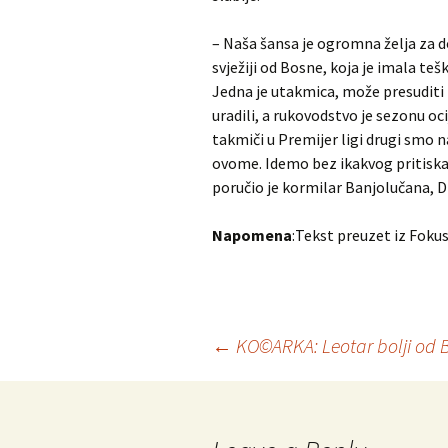
– Naša šansa je ogromna želja za d
svježiji od Bosne, koja je imala te
Jedna je utakmica, može presuditi 
uradili, a rukovodstvo je sezonu o
takmiči u Premijer ligi drugi smo n
ovome. Idemo bez ikakvog pritiska 
poručio je kormilar Banjolučana, D
Napomena
:Tekst preuzet iz Foku
←
KO©ARKA: Leotar bolji od 
Post