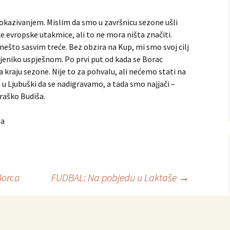
okazivanjem. Mislim da smo u završnicu sezone ušli
ške evropske utakmice, ali to ne mora ništa značiti.
nešto sasvim treće. Bez obzira na Kup, mi smo svoj cilj
cijeniko uspješnom. Po prvi put od kada se Borac
a kraju sezone. Nije to za pohvalu, ali nećemo stati na
u Ljubuški da se nadigravamo, a tada smo najjači –
raško Budiša.
sa
Borca
FUDBAL: Na pobjedu u Laktaše
→