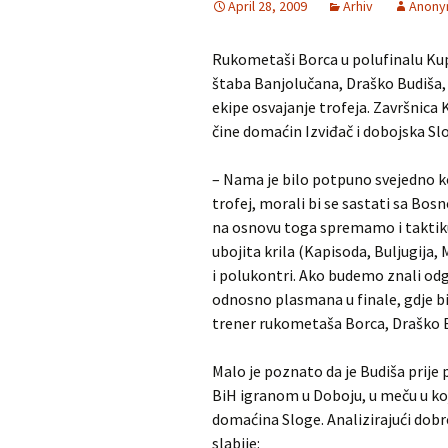
April 28, 2009
Arhiv
Anony
Rukometaši Borca u polufinalu Kup
štaba Banjolučana, Draško Budiša, be
ekipe osvajanje trofeja. Završnica K
čine domaćin Izviđač i dobojska Sl
– Nama je bilo potpuno svejedno ko
trofej, morali bi se sastati sa Bosn
na osnovu toga spremamo i taktiku z
ubojita krila (Kapisoda, Buljugija, 
i polukontri. Ako budemo znali od
odnosno plasmana u finale, gdje bi 
trener rukometaša Borca, Draško 
Malo je poznato da je Budiša prije 
BiH igranom u Doboju, u meču u koje
domaćina Sloge. Analizirajući dobr
slabije: