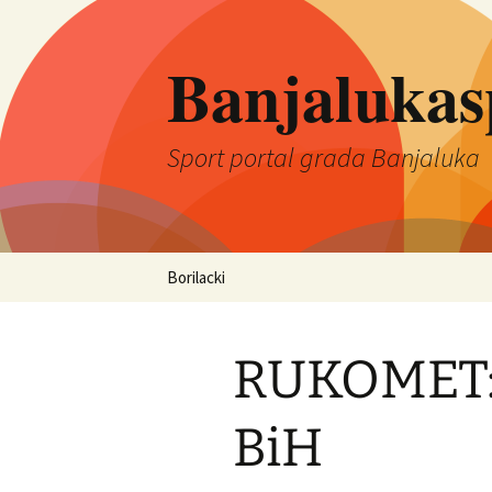
Banjalukas
Sport portal grada Banjaluka
Skip
Borilacki
to
content
RUKOMET:
BiH