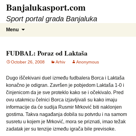
Banjalukasport.com
Sport portal grada Banjaluka
Skip
Search
Menu
to
for:
content
FUDBAL: Poraz od Laktaša
October 26, 2008
Arhiv
Anonymous
Dugo iščekivani duel između fudbalera Borca i Laktaša
konačno je odigran. Završen je pobjedom Laktaša 1-0 i
činjenicom da je sve proteklo kako se i očekivalo. Pred
ovu utakmicu čelnici Borca izjavljivali su kako imaju
informacije da će sudija Rusmir Mrković biti naklonjen
gostima. Takva nagađanja dobila su potvrdu i na samom
susretu u kojem je Mrković, mora se priznati, imao težak
zadatak jer su tenzije između igrača bile previsoke.