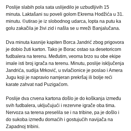
Poslije slabih pola sata uslijedilo je uzbudljivih 15
minuta. Laktašani su poveli golom Ekrema Hodžića u 31.
minutu. ©utirao je iz slobodnog udarca, lopta na putu ka
golu zakačila je živi zid i našla se u mreži Banjalučana.
Dva minuta kasnije kapiten Borca Jandrić zbog prigovora
je dobio žuti karton. Tako je Borac ostao sa desetoricom
fudbalera na terenu. Međutim, veoma brzo su obe ekipe
imale isti broj igrača na terenu. Minutu, poslije isključenja
Jandrića, sudija Mrković, u svlačionice je poslao i Amera
Jugu koji je napravio namjeran prekršaj ili bolje reći
karate zahvat nad Puzigaćom.
Poslije dva crvena kartona došlo je do koškanja između
svih fudbalera, uključujući i rezervne igrače oba tima.
Nervoza sa terena preselila se i na tribine, pa je došlo i
do sukoba između domaćih i gostujućih navijača na
Zapadnoj tribini.