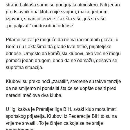
strane Laktaša samo su podgrijala atmosferu. Niti jedan
predstavnik oba kluba nije svojom, makar jednom
izjavom, smanjio tenzije. čak šta više, još su više
„potpaljivali“ međusobne odnose.
Pitamo se zar je moguće da nema racionalnih glava i u
Borcu i u Laktašima da grade kvalitetne, prijateljske
odnose. Umjesto da komšijski klubovi, ako već ne mogu
pomoći jedan drugom, onda da ne odmažu, dešava se
suprotna situacija.
Klubovi su preko noći „zaratili“, stvorene su takve tenzije
da ne smijemo ni pomisliti šta će se uopšte desiti pred
naredni meč ova dva kluba.
U ligi kakva je Premijer liga BiH, svaki klub mora imati
sportskog prijatelja. Klubovi iz Federacije BiH to su na
vrijeme shvatili. To je činjenica koja se ne smije