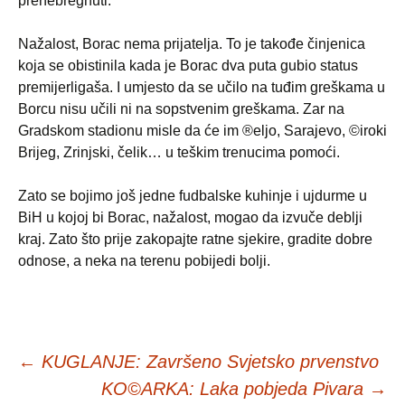
prenebregnuti.
Nažalost, Borac nema prijatelja. To je takođe činjenica
koja se obistinila kada je Borac dva puta gubio status
premijerligaša. I umjesto da se učilo na tuđim greškama u
Borcu nisu učili ni na sopstvenim greškama. Zar na
Gradskom stadionu misle da će im ®eljo, Sarajevo, ©iroki
Brijeg, Zrinjski, čelik… u teškim trenucima pomoći.
Zato se bojimo još jedne fudbalske kuhinje i ujdurme u
BiH u kojoj bi Borac, nažalost, mogao da izvuče deblji
kraj. Zato što prije zakopajte ratne sjekire, gradite dobre
odnose, a neka na terenu pobijedi bolji.
←
KUGLANJE: Završeno Svjetsko prvenstvo
KO©ARKA: Laka pobjeda Pivara
→