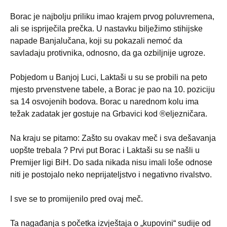
Borac je najbolju priliku imao krajem prvog poluvremena,
ali se ispriječila prečka. U nastavku bilježimo stihijske
napade Banjalučana, koji su pokazali nemoć da
savladaju protivnika, odnosno, da ga ozbiljnije ugroze.
Pobjedom u Banjoj Luci, Laktaši u su se probili na peto
mjesto prvenstvene tabele, a Borac je pao na 10. poziciju
sa 14 osvojenih bodova. Borac u narednom kolu ima
težak zadatak jer gostuje na Grbavici kod ®eljezničara.
Na kraju se pitamo: Zašto su ovakav meč i sva dešavanja
uopšte trebala ? Prvi put Borac i Laktaši su se našli u
Premijer ligi BiH. Do sada nikada nisu imali loše odnose
niti je postojalo neko neprijateljstvo i negativno rivalstvo.
I sve se to promijenilo pred ovaj meč.
Ta nagađanja s početka izvještaja o „kupovini“ sudije od