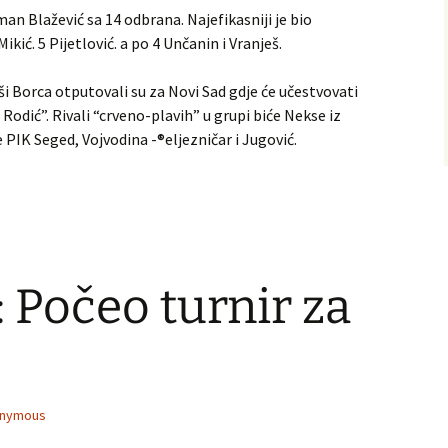
man Blažević sa 14 odbrana. Najefikasniji je bio
ikić. 5 Pijetlović. a po 4 Unčanin i Vranješ.
Borca otputovali su za Novi Sad gdje će učestvovati
dić”. Rivali “crveno-plavih” u grupi biće Nekse iz
 PIK Seged, Voјvodina -®eljezničar i Јugović.
Počeo turnir za
nymous