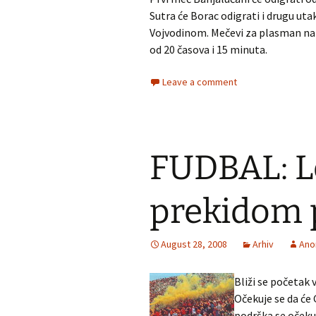
Sutra će Borac odigrati i drugu uta
Vojvodinom. Mečevi za plasman na t
od 20 časova i 15 minuta.
Leave a comment
FUDBAL: Le
prekidom p
August 28, 2008
Arhiv
Ano
Bliži se početak 
Očekuje se da će 
podrška se očeku