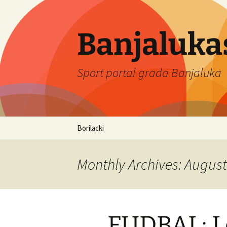
Banjaluka
Sport portal grada Banjaluka
Skip
Borilacki
to
content
Monthly Archives: Augus
FUDBAL: Le