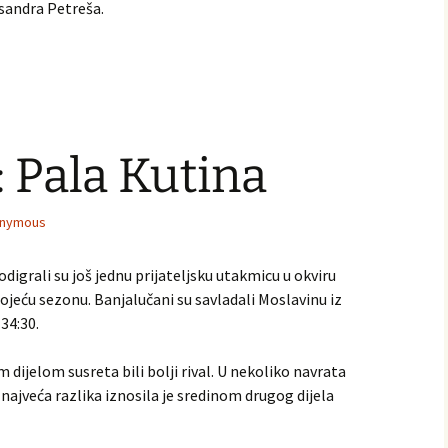
ksandra Petreša.
Pala Kutina
nymous
igrali su još jednu prijateljsku utakmicu u okviru
jeću sezonu. Banjalučani su savladali Moslavinu iz
34:30.
 dijelom susreta bili bolji rival. U nekoliko navrata
 najveća razlika iznosila je sredinom drugog dijela