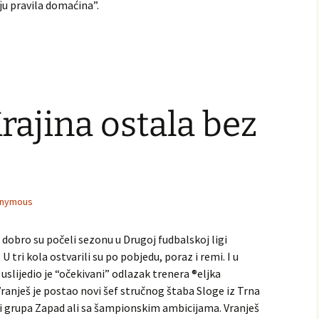
јu pravila domaćina”.
ajina ostala bez
nymous
 dobro su počeli sezonu u Drugoj fudbalskoj ligi
U tri kola ostvarili su po pobjedu, poraz i remi. I u
uslijedio je “očekivani” odlazak trenera ®eljka
Vranješ je postao novi šef stručnog štaba Sloge iz Trna
gi grupa Zapad ali sa šampionskim ambicijama. Vranješ