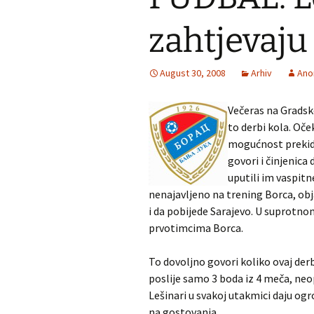
zahtjevaju
August 30, 2008
Arhiv
Ano
Večeras na Gradsko
to derbi kola. Oček
mogućnost prekida
govori i činjenica
uputili im vaspitn
nenajavljeno na trening Borca, obja
i da pobijede Sarajevo. U suprotnom
prvotimcima Borca.
To dovoljno govori koliko ovaj der
poslije samo 3 boda iz 4 meča, ne
Lešinari u svakoj utakmici daju o
na gostovanja.