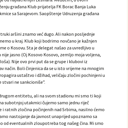
enju građana Klub priјatelja FK Borac Banja Luka
akmice sa Sarajevom. Saopštenje Udruzenja građana
struki aršini znamo već dugo. Ali nakon posljednje
nemo u kraј. Klub koјi bodrimo novčano јe kažnjen
me o Kosovu. Sta јe delegat našao za uvredljivo u
iјe јasno (Oј Kosovo Kosovo, zemljo moјa voljena,
oša). Niјe ovo prvi put da se grupe i klubovi iz
v način. Boli činjenica da se u isto vriјeme na mnogim
opagira ustaštvo i džihad, veličaјu zločini pochinjeni u
te stvari ne sankcioniše”.
drugom entitetu, ali na svom stadionu mi smo ti koјi
o na subotnjoј utakmici čuјemo samo јednu riјeč
јe i ratnih zločina počinjenih nad Srbima, nasilno ćemo
samo nastoјanje da јavnost unapriјed upoznamo sa
o od eventualnih zloupotreba tog našeg čina. Mi smo