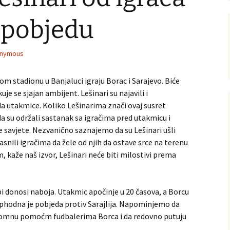
 pobjedu
nymous
m stadionu u Banjaluci igraju Borac i Sarajevo. Biće
uje se sjajan ambijent. Lešinari su najavili i
 utakmice. Koliko Lešinarima znači ovaj susret
 da su održali sastanak sa igračima pred utakmicu i
e savjete. Nezvanično saznajemo da su Lešinari ušli
snili igračima da žele od njih da ostave srce na terenu
, kaže naš izvor, Lešinari neće biti milostivi prema
bi donosi naboja. Utakmic apočinje u 20 časova, a Borcu
ophodna je pobjeda protiv Sarajlija. Napominjemo da
gromnu pomoćm fudbalerima Borca i da redovno putuju