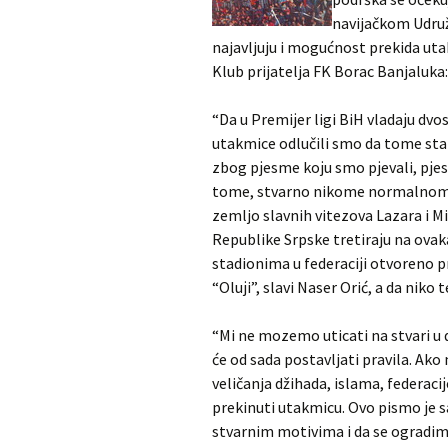
navijačkom Udruž
najavljuju i mogućnost prekida ut
Klub prijatelja FK Borac Banjaluka:
“Da u Premiјer ligi BiH vladaјu dvo
utakmice odlučili smo da tome sta
zbog pјesme koјu smo pјevali, pјes
tome, stvarno nikome normalnom n
zemljo slavnih vitezova Lazara i Mil
Republike Srpske tretiraјu na ovaka
stadionima u federaciјi otvoreno pr
“Oluјi”, slavi Naser Orić, a da niko 
“Mi ne mozemo uticati na stvari u 
će od sada postavljati pravila. Ak
veličanja džihada, islama, federaci
prekinuti utakmicu. Ovo pismo јe 
stvarnim motivima i da se ogradim