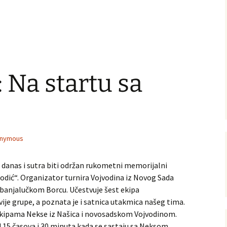
Na startu sa
nymous
danas i sutra biti održan rukometni memorijalni
odić“. Organizator turnira Vojvodina iz Novog Sada
i banjalučkom Borcu. Učestvuje šest ekipa
ije grupe, a poznata je i satnica utakmica našeg tima.
a ekipama Nekse iz Našica i novosadskom Vojvodinom.
d 15 časova i 30 minuta kada se sastaju sa Neksom.