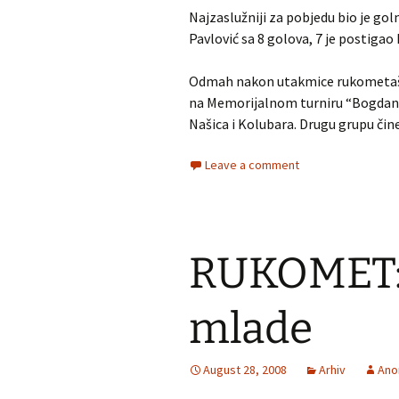
Najzaslužniji za pobjedu bio je gol
Pavlović sa 8 golova, 7 je postigao M
Odmah nakon utakmice rukometaši 
na Memoriјalnom turniru “Bogdan Ro
Našica i Kolubara. Drugu grupu čine
Leave a comment
RUKOMET: 
mlade
August 28, 2008
Arhiv
Ano