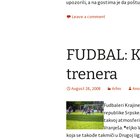
upozorili, a na gostima јe da poštu
Leave a comment
FUDBAL: Kr
trenera
August 28, 2008
Arhiv
Ano
Fudbaleri Krajine
republike Srpske. 
takvoj atmosferi 
Vranješa. ®eljko 
koja se takođe takmiči u Drugoj li