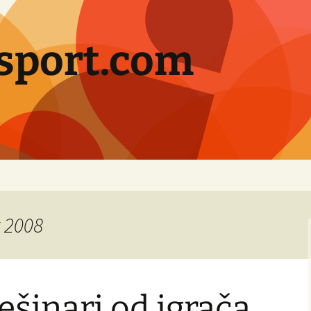
sport.com
t 2008
šinari od igrača