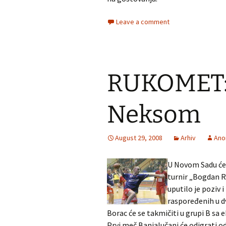
Leave a comment
RUKOMET: 
Neksom
August 29, 2008
Arhiv
Ano
U Novom Sadu će 
turnir „Bogdan R
uputilo je poziv 
raspoređenih u dv
Borac će se takmičiti u grupi B s
Prvi meč Banjalučani će odigrati o