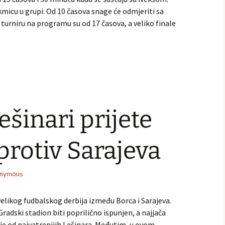
kmicu u grupi. Od 10 časova snage će odmjeriti sa
urniru na programu su od 17 časova, a veliko finale
šinari prijete
rotiv Sarajeva
nymous
velikog fudbalskog derbija između Borca i Sarajeva.
Gradski stadion biti poprilično ispunjen, a najjača
je od najvatrenijih Lešinara. Međutim, u ovom