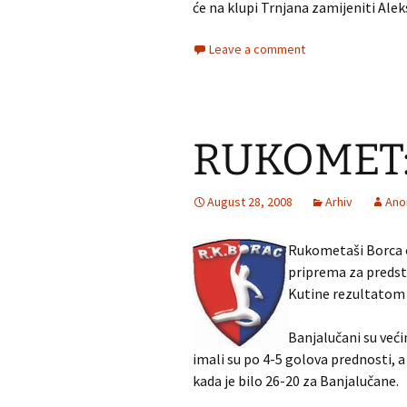
će na klupi Trnjana zamijeniti Ale
Leave a comment
RUKOMET: 
August 28, 2008
Arhiv
Ano
Rukometaši Borca od
priprema za predsto
Kutine rezultatom 
Banjalučani su većim
imali su po 4-5 golova prednosti, a
kada je bilo 26-20 za Banjalučane.