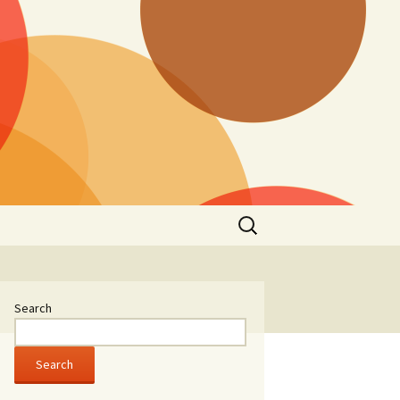
Search
for:
Search
Search