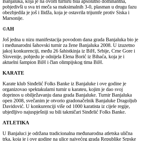
Banjaluka, koja je na ovom turniru bila apsolutno dominantna,
pobjedivši u sva tri meča sa maksimalnih 3-0, plasman u drugu fazu
obezbjedila je još i Ilidža, koja je ostavrila trijumfe protiv Siska i
Marsonije.
©AH
Još jedna u nizu manifestacija povodom dana grada Banjaluka bio je
i međunarodni šahovski turnir za žene Banjaluka 2008. U izuzetno
jakoj konkurenciji, među 26 šahistkinja iz BiH, Srbije, Crne Gore i
Slovenije, pobjedu je odnijela Elena Borić iz Bihaća, koja je i
aktuelni šampion BiH i član olimpijskog tima BiH.
KARATE
Karate klub Sinđelić Folks Banke iz Banjaluke i ove godine je
organizovao spektakularni turnir u karateu, kojim je dao svoj
doprinos u obilježavanju dana grada Banjaluke. Turnir Banjaluka
open 2008, svečanim je otvorio gradonačelnik Banjaluke Dragoljub
Davidović. U konkurenciji više od 1000 karatista iz cijele regije,
ubjedljivo najuspješniji su bili takmičari Sinđelić Folks Banke.
ATLETIKA
U Banjaluci je održana tradicionalna međunarodna atletska ulična
trka, koja je i ove godine na ulice najvećeg grada Republike Srpske