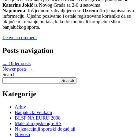
Katarine Jokić
iz Novog Grada sa 2-0 u setovima.
Napomena
: Još jednom zahvaljujemo se
Ozrenu
što je napisoa ovu
informaciju. Ujedno pozivamo i ostale registrovane korisnike da se
uključe u kreiranje portala, kako bismo imali kompletnu sliku
banjalučkog sporta.
Leave a comment
Posts navigation
←
Older posts
Newer posts
→
Search
Search
Kategorije
Arhiv
Banjalucki velikani
BLSP NA EURU 2008
Male olimpijske igre RS
Najznacajniji sportski dogadjaji
Novosti