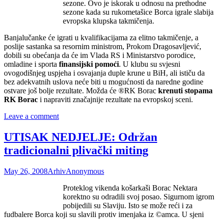
sezone. Ovo je iskorak u odnosu na prethodne
sezone kada su rukometašice Borca igrale slabija
evropska klupska takmičenja.
Banjalučanke će igrati u kvalifikacijama za elitno takmičenje, a
poslije sastanka sa resornim ministrom, Prokom Dragosavljević,
dobili su obećanja da će im Vlada RS i Ministarstvo porodice,
omladine i sporta
finansijski pomoći
. U klubu su svjesni
ovogodišnjeg uspjeha i osvajanja duple krune u BiH, ali ističu da
bez adekvatnih uslova neće biti u mogućnosti da naredne godine
ostvare još bolje rezultate. Možda će ®RK Borac
krenuti stopama
RK Borac
i napraviti značajnije rezultate na evropskoj sceni.
Leave a comment
UTISAK NEDJELJE: Održan
tradicionalni plivački miting
May 26, 2008
Arhiv
Anonymous
Proteklog vikenda košarkaši Borac Nektara
korektno su odradili svoj posao. Sigurnom igrom
pobijedili su Slaviju. Isto se može reći i za
fudbalere Borca koji su slavili protiv imenjaka iz ©amca. U sjeni