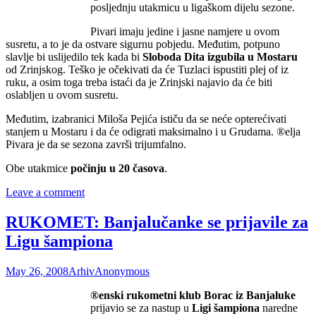
posljednju utakmicu u ligaškom dijelu sezone.
Pivari imaju jedine i jasne namjere u ovom
susretu, a to je da ostvare sigurnu pobjedu. Međutim, potpuno
slavlje bi uslijedilo tek kada bi
Sloboda Dita izgubila u Mostaru
od Zrinjskog. Teško je očekivati da će Tuzlaci ispustiti plej of iz
ruku, a osim toga treba istaći da je Zrinjski najavio da će biti
oslabljen u ovom susretu.
Međutim, izabranici Miloša Pejića ističu da se neće opterećivati
stanjem u Mostaru i da će odigrati maksimalno i u Grudama. ®elja
Pivara je da se sezona završi trijumfalno.
Obe utakmice
počinju u 20 časova
.
Leave a comment
RUKOMET: Banjalučanke se prijavile za
Ligu šampiona
May 26, 2008
Arhiv
Anonymous
®enski rukometni klub Borac iz Banjaluke
prijavio se za nastup u
Ligi šampiona
naredne