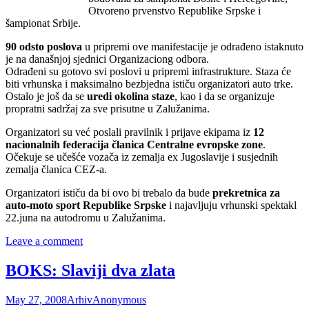
Otvoreno prvenstvo Republike Srpske i
šampionat Srbije.
90 odsto poslova
u pripremi ove manifestacije je odrađeno istaknuto
je na današnjoj sjednici Organizaciong odbora.
Odrađeni su gotovo svi poslovi u pripremi infrastrukture. Staza će
biti vrhunska i maksimalno bezbjedna ističu organizatori auto trke.
Ostalo je još da se
uredi okolina staze
, kao i da se organizuje
propratni sadržaj za sve prisutne u Zalužanima.
Organizatori su već poslali pravilnik i prijave ekipama iz
12
nacionalnih federacija članica Centralne evropske zone
.
Očekuje se učešće vozača iz zemalja ex Jugoslavije i susjednih
zemalja članica CEZ-a.
Organizatori ističu da bi ovo bi trebalo da bude
prekretnica za
auto-moto sport Republike Srpske
i najavljuju vrhunski spektakl
22.juna na autodromu u Zalužanima.
Leave a comment
BOKS: Slaviji dva zlata
May 27, 2008
Arhiv
Anonymous