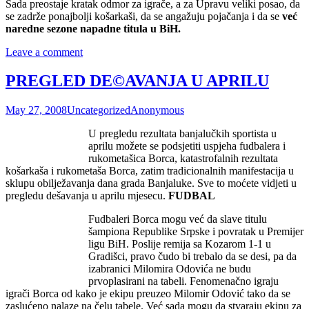
Sada preostaje kratak odmor za igrače, a za Upravu veliki posao, da
se zadrže ponajbolji košarkaši, da se angažuju pojačanja i da se
već
naredne sezone napadne titula u BiH.
Leave a comment
PREGLED DE©AVANJA U APRILU
May 27, 2008
Uncategorized
Anonymous
U pregledu rezultata banjalučkih sportista u
aprilu možete se podsjetiti uspjeha fudbalera i
rukometašica Borca, katastrofalnih rezultata
košarkaša i rukometaša Borca, zatim tradicionalnih manifestacija u
sklupu obilježavanja dana grada Banjaluke. Sve to moćete vidjeti u
pregledu dešavanja u aprilu mjesecu.
FUDBAL
Fudbaleri Borca mogu već da slave titulu
šampiona Republike Srpske i povratak u Premijer
ligu BiH. Poslije remija sa Kozarom 1-1 u
Gradišci, pravo čudo bi trebalo da se desi, pa da
izabranici Milomira Odovića ne budu
prvoplasirani na tabeli. Fenomenačno igraju
igrači Borca od kako je ekipu preuzeo Milomir Odović tako da se
zaslućeno nalaze na čelu tabele. Već sada mogu da stvaraju ekipu za