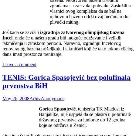
bazena. Nootvoreni bazeni u ®utim
zgradama su za svaku pohvalu. Zaslužili su
vlasnici ovog kompleksa da se baš na
njihovom bazenu održi ovaj međunarodni
plivački miting.
Još kada se završi i
izgradnja zatvorenog olimpijskog bazena
Incel
, onda će u našem gradu biti moguće održavanje i velikih
takmičenja u zimskom periodu. Naravno, izgradnju Incelovog
renoviranog bazena priželjkuju i takmičari koji će tako tokom cijelog
dana imati prostor za treniranje.
Leave a comment
TENIS: Gorica Spasojević bez polufinala
prvenstva BiH
May 26, 2008
Arhiv
Anonymous
Gorica Spasojević
, teniserka TK Mladost iz
Banjaluke, nije uspjela da se plasira u polufinale
državnog prvenstva za juniorke do 12 godina
koje se održava u Zenici.
Ona je u četvrtfinalu prvenstva Bosne i Hercegovine poražena od