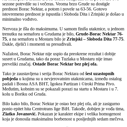
sezone potrvdile su i večeras. Veoma brzo Grude su dostigle
prednost Borac Nektar, a potom i povele sa 63-56. Gotovo
istovremeno prednost je ispustila i Sloboda Dita i Zrinjski je došao u
minimalno vođstvo.
Nervoza je išla do maksimuma. U samom finišu utakmice, u jednom
trenutku na semaforu u Grudama je bilo,
Grude-Borac Nektar 76-
75
, a na semaforu u Mostaru bilo je
Zrinjski – Sloboda Dita 77-75
.
Dakle, djelići i momenti su presuđivali.
Nažalost, Borac Nektar nije uspio da preokrene rezultat i dobije
susret u Grudama, tako da poraz Tuzlaka u Mostaru nije imao
preveliki značaj.
Ostade Borac Nektar bez plej ofa.
Tako je zaustavljena i serija Borac Nektara od
šest uzastopnih
pobjeda
u kojima su u nevjerovatnim utakmicama, između ostalog
padali i Bosna ASA BHT, Igokea Partizan i ©iroki Prima Pivo.
Međutim, kobnim su se pokazali porazi na startu u Mostaru i u 7.
kolu u Boriku od Gruda.
Bilo kako bilo, Borac Nektar je ostao bez plej ofa, ali je zasigurno
ponio epitet hita Centrotrans lige BiH. Takođe, dobijen je vođa tima,
Zlatko Jovanović.
Pokazan je karakter ekipe i velika homogenost
koja je donosila maksimalnu borbenost u posljednjih sedam mečeva.