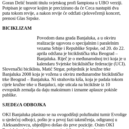
Goran Delić braniti titulu svjetskog profi šampiona u UBO verziji.
Potpisan je ugovor kojim je precizirano da će Ceca nastupiti dva
puta tokom revije, a nakon revije će održati cjelovečernji koncert,
prenosi Glas Srpske.
BICIKLIZAM
Povodom dana grada Banjaluka, a u okviru
realizacije ugovora o specijalnim i paralelnim
vezama Srbije i Republike Srpske, od 20. do 22.
aprila održana je biciklistička trka Beograd –
Banjaluka. Riječ je o međunarodnoj trci koja je u
kalendaru Svjetske biciklisitčke federacije (UCI).
Slovenački biciklista, Matić Strgar, pobjednik je kružne trke
Banjaluka 2008 koja je vožena u okviru međunarodne biciklističke
trke Beograd – Banjaluka. Ni strahovita kiša, koja je padala tokom
cijele kružne trke u Banjaluci, nije uticala na bicikliste iz 10
evropskih zemalja da daju maksimum i izmame aplauze pokisle
publike.
SJEDEćA ODBOJKA
OKI Banjaluka plasirao se na ovogodišnji polufinalni turnir Evrolige
u sjedećoj odbojci, pošto je u prvoj fazi takmičenja, odigranoj u
Aleksandrovcu, ubjedljivo došao do prve pozicije. Osim OKI