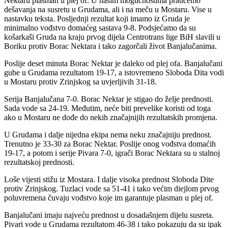
Nektaru plasman u plej of. U našim mogućnostima pratićemo
dešavanja na susretu u Grudama, ali i na meču u Mostaru. Vise u
nastavku teksta. Posljednji rezultat koji imamo iz Gruda je
minimalno vođstvo domaćeg sastava 9-8. Podsjećamo da su
košarkaši Gruda na kraju prvog dijela Centrotrans lige BiH slavili u
Boriku protiv Borac Nektara i tako zagorčali život Banjalučanima.
Poslije deset minuta Borac Nektar je daleko od plej ofa. Banjalučani
gube u Grudama rezultatom 19-17, a istovremeno Sloboda Dita vodi
u Mostaru protiv Zrinjskog sa uvjerljivih 31-18.
Serija Banjalučana 7-0. Borac Nektar je stigao do želje prednosti.
Sada vode sa 24-19. Međutim, neće biti prevelike koristi od toga
ako u Mostaru ne dođe do nekih značajnijih rezultatskih promjena.
U Grudama i dalje nijedna ekipa nema neku značajniju prednost.
Trenutno je 33-30 za Borac Nektar. Poslije onog vođstva domaćih
19-17, a potom i serije Pivara 7-0, igrači Borac Nektara su u stalnoj
rezultatskoj prednosti.
Loše vijesti stižu iz Mostara. I dalje visoka prednost Sloboda Dite
protiv Zrinjskog. Tuzlaci vode sa 51-41 i tako većim diejlom prvog
poluvremena čuvaju vođstvo koje im garantuje plasman u plej of.
Banjalučani imaju najveću prednost u dosadašnjem dijelu susreta.
Pivari vode u Grudama rezultatom 46-38 i tako pokazuju da su ipak