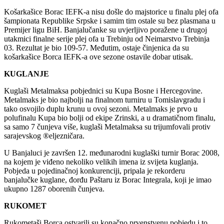
Košarkašice Borac IEFK-a nisu došle do majstorice u finalu plej ofa
šampionata Republike Srpske i samim tim ostale su bez plasmana u
Premijer ligu BiH. Banjalučanke su uvjerljivo poražene u drugoj
utakmici finalne serije plej ofa u Trebinju od Neimarstvo Trebinja
03. Rezultat je bio 109-57. Međutim, ostaje činjenica da su
košarkašice Borca IEFK-a ove sezone ostavile dobar utisak.
KUGLANJE
Kuglaši Metalmaksa pobjednici su Kupa Bosne i Hercegovine.
Metalmaks je bio najbolji na finalnom turniru u Tomislavgradu i
tako osvojilo duplu krunu u ovoj sezoni. Metalmaks je prvo u
polufinalu Kupa bio bolji od ekipe Zrinski, a u dramatičnom finalu,
sa samo 7 čunjeva više, kuglaši Metalmaksa su trijumfovali protiv
sarajevskog ®eljezničara.
U Banjaluci je završen 12. međunarodni kuglaški turnir Borac 2008,
na kojem je viđeno nekoliko velikih imena iz svijeta kuglanja.
Pobjeda u pojedinačnoj konkurenciji, pripala je rekorderu
banjalučke kuglane, đorđu Paštaru iz Borac Integrala, koji je imao
ukupno 1287 oborenih čunjeva.
RUKOMET
Rukometaši Borca ostvarili su konačno prvenstvenu pobjedu i to