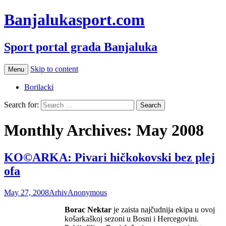
Banjalukasport.com
Sport portal grada Banjaluka
Skip to content
Menu
Borilacki
Search for:
Monthly Archives: May 2008
KO©ARKA: Pivari hičkokovski bez plej
ofa
May 27, 2008
Arhiv
Anonymous
Borac Nektar
je zaista najčudnija ekipa u ovoj
košarkaškoj sezoni u Bosni i Hercegovini.