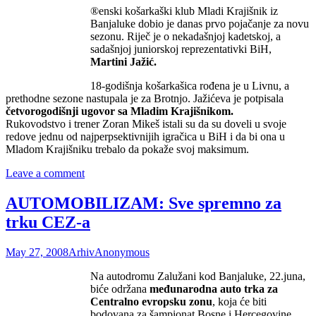
®enski košarkaški klub Mladi Krajišnik iz
Banjaluke dobio je danas prvo pojačanje za novu
sezonu. Riječ je o nekadašnjoj kadetskoj, a
sadašnjoj juniorskoj reprezentativki BiH,
Martini Jažić.
18-godišnja košarkašica rođena je u Livnu, a
prethodne sezone nastupala je za Brotnjo. Jažićeva je potpisala
četvorogodišnji ugovor sa Mladim Krajišnikom.
Rukovodstvo i trener Zoran Mikeš istali su da su doveli u svoje
redove jednu od najperpsektivnijih igračica u BiH i da bi ona u
Mladom Krajišniku trebalo da pokaže svoj maksimum.
Leave a comment
AUTOMOBILIZAM: Sve spremno za
trku CEZ-a
May 27, 2008
Arhiv
Anonymous
Na autodromu Zalužani kod Banjaluke, 22.juna,
biće održana
međunarodna auto trka za
Centralno evropsku zonu
, koja će biti
bodovana za šampionat Bosne i Hercegovine,