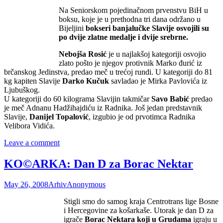
Na Seniorskom pojedinačnom prvenstvu BiH u
boksu, koje je u prethodna tri dana održano u
Bijeljini
bokseri banjalučke Slavije osvojili su
po dvije zlatne medalje i dvije srebrne.
Nebojša Rosić
je u najlakšoj kategoriji osvojio
zlato pošto je njegov protivnik Marko đurić iz
brčanskog Jedinstva, predao meč u trećoj rundi. U kategoriji do 81
kg kapiten Slavije
Darko Kučuk
savladao je Mirka Pavlovića iz
Ljubuškog.
U kategoriji do 60 kilograma Slavijin takmičar
Savo Babić
predao
je meč Adnanu Hadžihajdiću iz Radnika. Još jedan predstavnik
Slavije,
Danijel Topalović
, izgubio je od prvotimca Radnika
Velibora Vidića.
Leave a comment
KO©ARKA: Dan D za Borac Nektar
May 26, 2008
Arhiv
Anonymous
Stigli smo do samog kraja Centrotrans lige Bosne
i Hercegovine za košarkaše. Utorak je dan D za
igrače
Borac Nektara koji u Grudama
igraju u