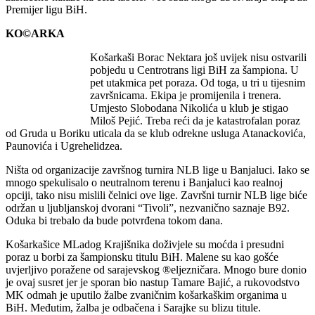
Premijer ligu BiH.
KO©ARKA
Košarkaši Borac Nektara još uvijek nisu ostvarili
pobjedu u Centrotrans ligi BiH za šampiona. U
pet utakmica pet poraza. Od toga, u tri u tijesnim
završnicama. Ekipa je promijenila i trenera.
Umjesto Slobodana Nikolića u klub je stigao
Miloš Pejić. Treba reći da je katastrofalan poraz
od Gruda u Boriku uticala da se klub odrekne usluga Atanackovića,
Paunovića i Ugrehelidzea.
Ništa od organizacije završnog turnira NLB lige u Banjaluci. Iako se
mnogo spekulisalo o neutralnom terenu i Banjaluci kao realnoj
opciji, tako nisu mislili čelnici ove lige. Završni turnir NLB lige biće
održan u ljubljanskoj dvorani “Tivoli”, nezvanično saznaje B92.
Oduka bi trebalo da bude potvrđena tokom dana.
Košarkašice MLadog Krajišnika doživjele su moćda i presudni
poraz u borbi za šampionsku titulu BiH. Malene su kao gošće
uvjerljivo poražene od sarajevskog ®eljezničara. Mnogo bure donio
je ovaj susret jer je sporan bio nastup Tamare Bajić, a rukovodstvo
MK odmah je uputilo žalbe zvaničnim košarkaškim organima u
BiH. Međutim, žalba je odbačena i Sarajke su blizu titule.