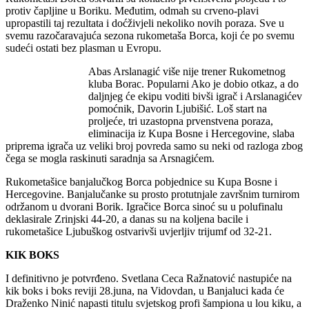
protiv čapljine u Boriku. Međutim, odmah su crveno-plavi
upropastili taj rezultata i doćživjeli nekoliko novih poraza. Sve u
svemu razočaravajuća sezona rukometaša Borca, koji će po svemu
sudeći ostati bez plasman u Evropu.
Abas Arslanagić više nije trener Rukometnog
kluba Borac. Popularni Ako je dobio otkaz, a do
daljnjeg će ekipu voditi bivši igrač i Arslanagićev
pomoćnik, Davorin Ljubišić. Loš start na
proljeće, tri uzastopna prvenstvena poraza,
eliminacija iz Kupa Bosne i Hercegovine, slaba
priprema igrača uz veliki broj povreda samo su neki od razloga zbog
čega se mogla raskinuti saradnja sa Arsnagićem.
Rukometašice banjalučkog Borca pobjednice su Kupa Bosne i
Hercegovine. Banjalučanke su prosto protutnjale završnim turnirom
održanom u dvorani Borik. Igračice Borca sinoć su u polufinalu
deklasirale Zrinjski 44-20, a danas su na koljena bacile i
rukometašice Ljubuškog ostvarivši uvjerljiv trijumf od 32-21.
KIK BOKS
I definitivno je potvrđeno. Svetlana Ceca Ražnatović nastupiće na
kik boks i boks reviji 28.juna, na Vidovdan, u Banjaluci kada će
Draženko Ninić napasti titulu svjetskog profi šampiona u lou kiku, a