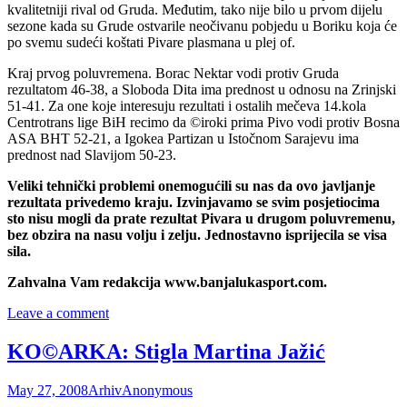
kvalitetniji rival od Gruda. Međutim, tako nije bilo u prvom dijelu
sezone kada su Grude ostvarile neočivanu pobjedu u Boriku koja će
po svemu sudeći koštati Pivare plasmana u plej of.
Kraj prvog poluvremena. Borac Nektar vodi protiv Gruda
rezultatom 46-38, a Sloboda Dita ima prednost u odnosu na Zrinjski
51-41. Za one koje interesuju rezultati i ostalih mečeva 14.kola
Centrotrans lige BiH recimo da ©iroki prima Pivo vodi protiv Bosna
ASA BHT 52-21, a Igokea Partizan u Istočnom Sarajevu ima
prednost nad Slavijom 50-23.
Veliki tehnički problemi onemogućili su nas da ovo javljanje
rezultata privedemo kraju. Izvinjavamo se svim posjetiocima
sto nisu mogli da prate rezultat Pivara u drugom poluvremenu,
bez obzira na nasu volju i zelju. Jednostavno isprijecila se visa
sila.
Zahvalna Vam redakcija www.banjalukasport.com.
Leave a comment
KO©ARKA: Stigla Martina Jažić
May 27, 2008
Arhiv
Anonymous