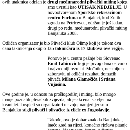
ovih utakmica održan je
drugi međunarodni plivački miting
kojeg
smo uvrstili kao
UTISAK NEDJELJE.
U
novootvorenom
Sportsko rekreacinom
centru Fortuna
u Banjaluci, kod Zutih
zgrada na Petricevcu, održan je još jedan,
drugi po redu, međunarodni plivački miting
Banjaluka 2008.
Odličan organizator je bio Plivački klub Olimp koji je tokom dva
dana takmičenja okupio
135 takmičara iz 17 klubova ove regije.
Ponovo je u centru pažnje bio Slovenac
Emil Tahirović
koji je prvog dana ostvario
i najvredniji rezultat. Međutim, ne smiju se
zaboraviti ni odlični rezultati domaćih
plivača
Milana Glamočića i Srđana
Vujasina.
Ove godine je, u odnosu na prošlogodišnji miting, bilo mnogo
manje poznatih plivačkih zvijezda, ali je akcenat stavljen na
kvantitet. I uspjeli su organizatori u svojoj namjeri jer su u
Banjaluku stigli
plivači i plivačice iz cijele ex Jugoslavije
.
Takođe, ovo je dobar znak da Banjaluka,
inače grad na rijeci, konačno rješava pitanje