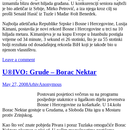
izmamila blizu deset hiljada građana. U konkurenciji seniora najbrži
je bio atletičar iz Srbije, Mirko Petrović, a iza njega kroz cilj su
prošli Senaid Hasić iz Tuzle i Mađar ®olt Benedek.
Najbolja atletičarka Republike Srpske i Bosne i Hercegovine, Lusija
Kimani, postavila je novi rekord Bosne i Hercegovine u trci na 10
hiljada metara. Kimanijeva je na kupu Evrope u Istanbulu postigla
vrijeme od 34 minute, 3 sekund ei 26 stotinki, što je za 55 stotinki
bolji rezultata od dosadašnjeg rekorda BiH koji je takođe bio u
njenom vlasništvu.
Leave a comment
U®IVO: Grude – Borac Nektar
May 27, 2008
Arhiv
Anonymous
Postovani posjetioci večeras su na programu
posljednje utakmice u ligaškom dijelu prvenstva
Bosne i Hercegovine za košarkaše. U 14.kolu
Borac Nektar gostuje u Grudama, a Sloboda Dita igra u Mostaru
protiv Zrinjskog.
Kao što već znate pobjeda Pivara i poraz Tuzlaka omogućiće Borac