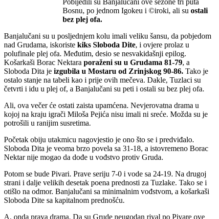
Pobijedili su Banjalučani ove sezone tri puta
Bosnu, po jednom Igokeu i ©iroki, ali su
ostali
bez plej ofa.
Banjalučani su u posljednjem kolu imali veliku šansu, da pobjedom
nad Grudama, iskoriste
kiks Sloboda Dite
, i ovjere prolaz u
polufinale plej ofa. Međutim, desio se nesvakidašnji epilog.
Košarkaši Borac Nektara
poraženi su u Grudama 81-79
, a
Sloboda Dita je
izgubila u Mostaru od Zrinjskog 90-86.
Tako je
ostalo stanje na tabeli kao i prije ovih mečeva. Dakle, Tuzlaci su
četvrti i idu u plej of, a Banjalučani su peti i ostali su bez plej ofa.
Ali, ova večer će ostati zaista upamćena. Nevjerovatna drama u
kojoj na kraju igrači Miloša Pejića nisu imali ni sreće. Možda su je
potrošili u ranijim susretima.
Početak obiju utakmicu nagovjestio je ono što se i predviđalo.
Sloboda Dita je veoma brzo povela sa 31-18, a istovremeno Borac
Nektar nije mogao da dođe u vođstvo protiv Gruda.
Potom se bude Pivari. Prave seriju 7-0 i vode sa 24-19. Na drugoj
strani i dalje velikih desetak poena prednosti za Tuzlake. Tako se i
otišlo na odmor. Banjalučani sa minimalnim vođstvom, a košarkaši
Sloboda Dite sa kapitalnom prednošću.
A, onda prava drama. Da su Grude neugodan rival po Pivare ove