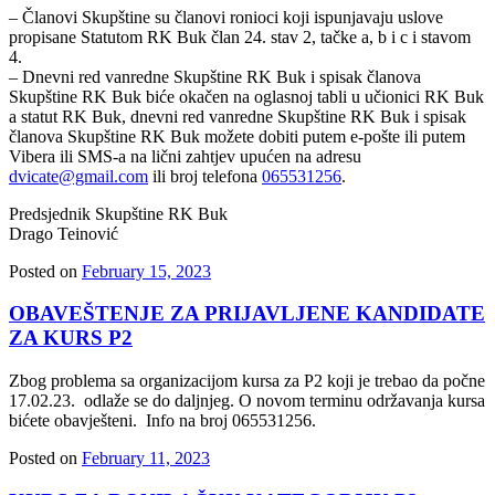
– Članovi Skupštine su članovi ronioci koji ispunjavaju uslove
propisane Statutom RK Buk član 24. stav 2, tačke a, b i c i stavom
4.
– Dnevni red vanredne Skupštine RK Buk i spisak članova
Skupštine RK Buk biće okačen na oglasnoj tabli u učionici RK Buk
a statut RK Buk, dnevni red vanredne Skupštine RK Buk i spisak
članova Skupštine RK Buk možete dobiti putem e-pošte ili putem
Vibera ili SMS-a na lični zahtjev upućen na adresu
dvicate@gmail.com
ili broj telefona
065531256
.
Predsjednik Skupštine RK Buk
Drago Teinović
Posted on
February 15, 2023
OBAVEŠTENJE ZA PRIJAVLJENE KANDIDATE
ZA KURS P2
Zbog problema sa organizacijom kursa za P2 koji je trebao da počne
17.02.23. odlaže se do daljnjeg. O novom terminu održavanja kursa
bićete obavješteni. Info na broj 065531256.
Posted on
February 11, 2023