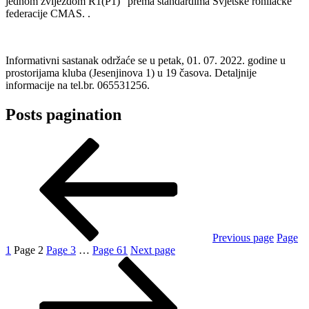
jednom zvijezdom R1(P1)” prema standardima Svjetske ronilačke
federacije CMAS. .
Informativni sastanak održaće se u petak, 01. 07. 2022. godine u
prostorijama kluba (Jesenjinova 1) u 19 časova. Detaljnije
informacije na tel.br. 065531256.
Posts pagination
Previous page
Page
1
Page
2
Page
3
…
Page
61
Next page