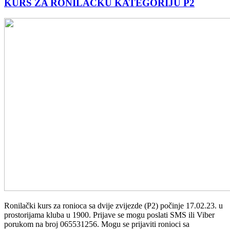
KURS ZA RONILAČKU KATEGORIJU P2
Ronilački kurs za ronioca sa dvije zvijezde (P2) počinje 17.02.23. u
prostorijama kluba u 1900. Prijave se mogu poslati SMS ili Viber
porukom na broj 065531256. Mogu se prijaviti ronioci sa