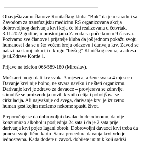
Obavještavamo članove Ronilačkog kluba “Buk” da je u saradnji sa
Zavodom za transfuzijsku medicinu RS organizovana akcija
dobrovoljnog darivanja krvi koja će biti realizovana u četvrtak,
3.11.2022.godine, u prostorijama Zavoda sa početkom u 9 časova.
Pozivamo sve članove i prijatelje kluba da još jednom pokažu svoju
humanost i da se u što većem broju odazovu i darivaju krv. Zavod se
nalazi na staroj lokaciji u krugu “bivšeg” Kliničkog centra, a adresa
je ul.Zdrave Korde 1.
Prijave na telefon 065/589-180 (Miroslav).
Muškarci mogu dati krv svaka 3 mjeseca, a žene svaka 4 mjeseca.
Davanje krvi nije bolno, ne stvara naviku i ne šteti organizmu.
Darivanje krvi je zdravo za davaoce – provjerava se zdravlje,
stimuliše se proizvodnja novih krvnih ćelija i poboljšava se
cirkulacija. Ali najvažnije od svega, darivanje krvi je izuzetno
human gest kojim možemo nekome spasiti život.
Preporučuje se da dobrovoljni davalac bude odmoran, da nije
konzumirao alkohol u posljednja 24 sata i da je 2 sata prije
darivanja krvi pojeo lagani obrok. Dobrovoljni davaoci krvi treba da
ponesu svoju ličnu kartu. Sama procedura davanja krvi vrlo je
jednostavna. Kada dođete u zavod, dobijete upitnik koji sadrži